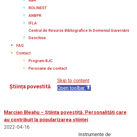
ABR
ROLINEST
ANBPR
IFLA
Centrul de Resurse Bibliografice în Domeniul Guvernării
Deschise
FAQ
Contact
Program BJC
Persoane de contact
Skip to content
Știința povestită
Open toolbar
Marcian Bleahu – Știința povestită. Personalități care
au contribuit la popularizarea științei
2022-04-16
Instrumente de