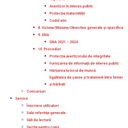
Avertizor în interes public
Protecția maternității
Codul etic
8. Viziune/Misiune/Obiective generale și specifice
9. SNA
SNA 2021 – 2024
10. Proceduri
Protecția avertizorului de integritate
Furnizarea de informații de interes public
Hărțuirea la locul de muncă
Egalitatea de șanse și tratament între femei
și bărbați
Concursuri
Servicii
Înscriere utilizatori
Sala referinţe generale
Săli de lectură
Secţia pentru copii