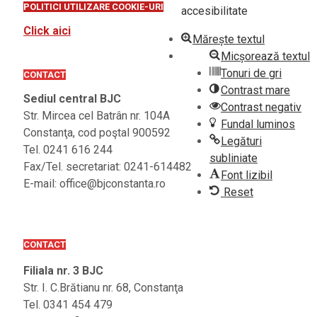
POLITICI UTILIZARE COOKIE-URI
accesibilitate
Click aici
Mărește textul
Micșorează textul
Tonuri de gri
CONTACT
Contrast mare
Sediul central BJC
Contrast negativ
Str. Mircea cel Batrân nr. 104A
Fundal luminos
Constanţa, cod poştal 900592
Legături
Tel. 0241 616 244
subliniate
Fax/Tel. secretariat: 0241-614482
Font lizibil
E-mail: office@bjconstanta.ro
Reset
CONTACT
Filiala nr. 3 BJC
Str. I. C.Brătianu nr. 68, Constanţa
Tel. 0341 454 479