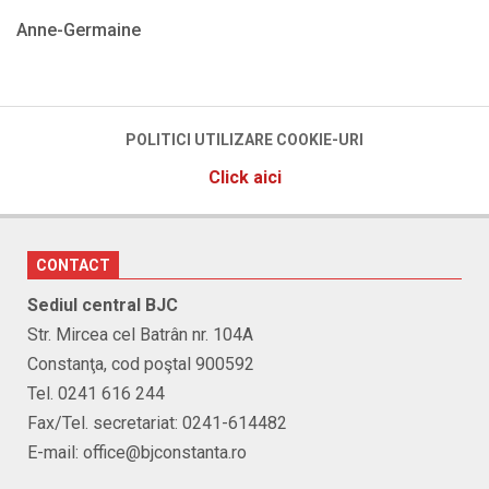
Anne-Germaine
2025-
06-
12
POLITICI UTILIZARE COOKIE-URI
Click aici
CONTACT
Sediul central BJC
Str. Mircea cel Batrân nr. 104A
Constanţa, cod poştal 900592
Tel. 0241 616 244
Fax/Tel. secretariat: 0241-614482
E-mail: office@bjconstanta.ro