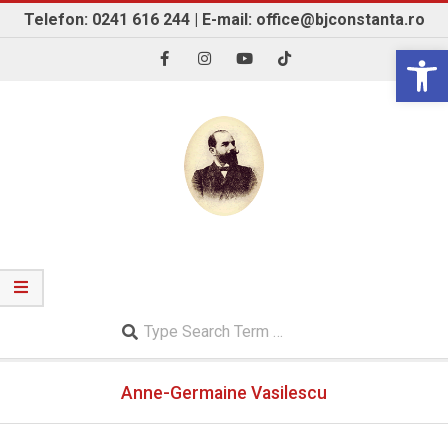
Skip
Telefon: 0241 616 244 | E-mail: office@bjconstanta.ro
to
Open 
content
BIBLIOTECA JUDEȚEANĂ "IOAN N. ROMAN"
CONSTANȚA
Search
Secondary
Anne-Germaine Vasilescu
Navigation
Menu