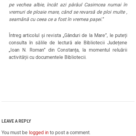
pe vechea albie, încât azi pârâul Casimcea numai în
vremuri de ploaie mare, când se revarsă de ploi multe ,
seamănă cu ceea ce a fost în vremea pașei.
”
Întreg articolul și revista „Gânduri de la Mare”, le puteți
consulta în sălile de lectură ale Bibliotecii Județene
„Ioan N. Roman” din Constanța, la momentul reluării
activității cu documentele Bibliotecii.
2020-
11-
20
LEAVE A REPLY
You must be
logged in
to post a comment.