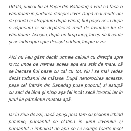
Odată, unicul fiu al Pașei din Babadag a vrut să facă o
vânătoare în pădurea dinspre izvor. După mai multe ore
de pândă și alergătură după vânat, fiul pașei se ia după
o căprioară și se depărtează mult de tovarășii lui de
vânătoare. Aceștia, după un timp lung, încep să îl caute
și se îndreaptă spre desișul pădurii, înspre izvor.
Aici nu i-au găsit decât urmele calului cu direcția spre
izvor, unde pe vremea aceea apa era atât de mare, că
se înecase fiul pașei cu cal cu tot. Nu i se mai vedea
decât turbanul de mătase. După nenorocirea aceasta,
pașa cel Bătrân din Babadag puse poporul, și astupă
cu saci de lână și nisip așa fel încât secă izvorul, iar în
jurul lui pământul mustea apă.
Iar în ziua de azi, dacă apeși prea tare cu piciorul izbind
puternic, pământul se clatină în jurul izvorului și
pământul e îmbuibat de apă ce se scurge foarte încet