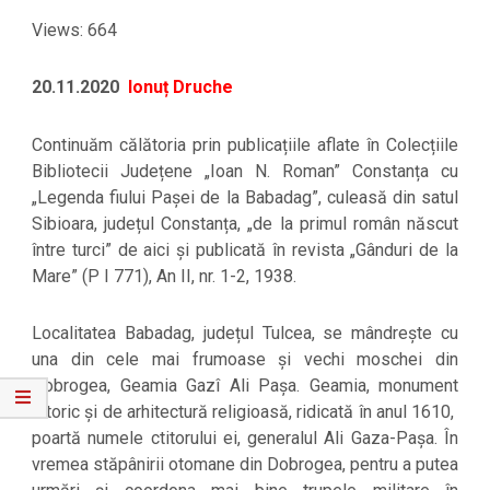
Views: 664
20.11.2020
Ionuț Druche
Continuăm călătoria prin publicațiile aflate în Colecțiile
Bibliotecii Județene „Ioan N. Roman” Constanța cu
„Legenda fiului Pașei de la Babadag”, culeasă din satul
Sibioara, județul Constanța, „de la primul român născut
între turci” de aici și publicată în revista „Gânduri de la
Mare” (P I 771), An II, nr. 1-2, 1938.
Localitatea Babadag, județul Tulcea, se mândrește cu
una din cele mai frumoase și vechi moschei din
Dobrogea, Geamia Gazî Ali Pașa. Geamia, monument
istoric și de arhitectură religioasă, ridicată în anul 1610,
poartă numele ctitorului ei, generalul Ali Gaza-Pașa. În
vremea stăpânirii otomane din Dobrogea, pentru a putea