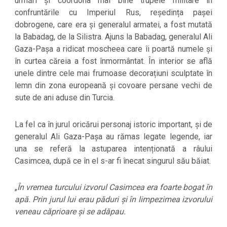
urmări și coordona mai bine trupele militare în
confruntările cu Imperiul Rus, reședința pașei
dobrogene, care era și generalul armatei, a fost mutată
la Babadag, de la Silistra. Ajuns la Babadag, generalul Ali
Gaza-Pașa a ridicat moscheea care îi poartă numele și
în curtea căreia a fost înmormântat. În interior se află
unele dintre cele mai frumoase decorațiuni sculptate în
lemn din zona europeană și covoare persane vechi de
sute de ani aduse din Turcia.
La fel ca în jurul oricărui personaj istoric important, și de
generalul Ali Gaza-Pașa au rămas legate legende, iar
una se referă la astuparea intenționată a râului
Casimcea, după ce în el s-ar fi înecat singurul său băiat.
„
În vremea turcului izvorul Casimcea era foarte bogat în
apă. Prin jurul lui erau păduri și în limpezimea izvorului
veneau căprioare și se adăpau.