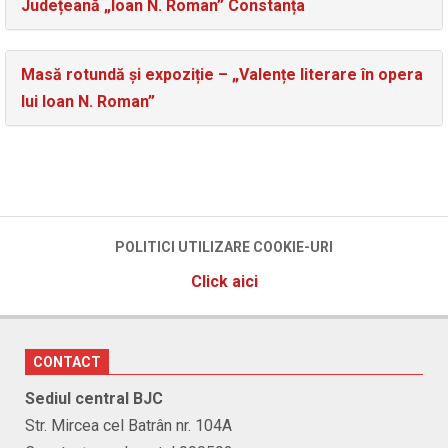
Județeană „Ioan N. Roman” Constanța
Masă rotundă și expoziție – „Valențe literare în opera
lui Ioan N. Roman”
POLITICI UTILIZARE COOKIE-URI
Click aici
CONTACT
Sediul central BJC
Str. Mircea cel Batrân nr. 104A