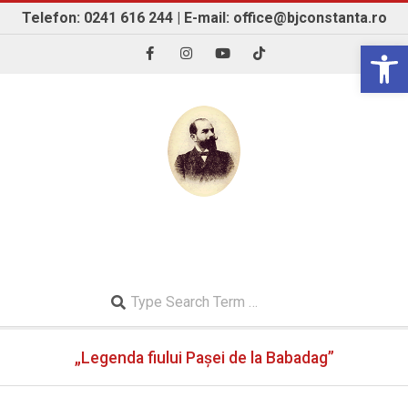
Skip
Telefon: 0241 616 244 | E-mail: office@bjconstanta.ro
to
Open 
content
BIBLIOTECA JUDEȚEANĂ "IOAN N. ROMAN"
CONSTANȚA
Search
Secondary
„Legenda fiului Pașei de la Babadag”
Navigation
Menu