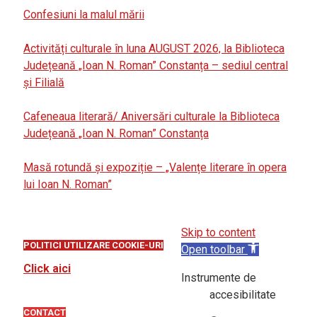
Confesiuni la malul mării
Activități culturale în luna AUGUST 2026, la Biblioteca
Județeană „Ioan N. Roman” Constanța – sediul central
și Filială
Cafeneaua literară/ Aniversări culturale la Biblioteca
Județeană „Ioan N. Roman” Constanța
Masă rotundă și expoziție – „Valențe literare în opera
lui Ioan N. Roman”
Skip to content
POLITICI UTILIZARE COOKIE-URI
Open toolbar
Click aici
Instrumente de
accesibilitate
CONTACT