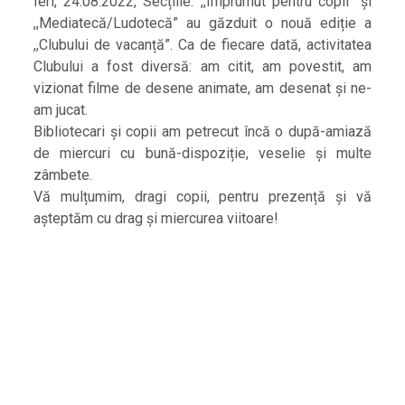
Ieri, 24.08.2022, Secțiile: ,,Împrumut pentru copii” și
,,Mediatecă/Ludotecă” au găzduit o nouă ediție a
,,Clubului de vacanță”. Ca de fiecare dată, activitatea
Clubului a fost diversă: am citit, am povestit, am
vizionat filme de desene animate, am desenat și ne-
am jucat.
Bibliotecari și copii am petrecut încă o după-amiază
de miercuri cu bună-dispoziție, veselie și multe
zâmbete.
Vă mulțumim, dragi copii, pentru prezență și vă
așteptăm cu drag și miercurea viitoare!