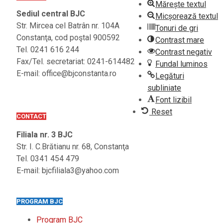
Mărește textul
Sediul central BJC
Micșorează textul
Str. Mircea cel Batrân nr. 104A
Tonuri de gri
Constanţa, cod poştal 900592
Contrast mare
Tel. 0241 616 244
Contrast negativ
Fax/Tel. secretariat: 0241-614482
Fundal luminos
E-mail: office@bjconstanta.ro
Legături
subliniate
Font lizibil
Reset
CONTACT
Filiala nr. 3 BJC
Str. I. C.Brătianu nr. 68, Constanţa
Tel. 0341 454 479
E-mail: bjcfiliala3@yahoo.com
PROGRAM BJC
Program BJC