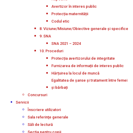
Avertizor în interes public
Protecția maternității
Codul etic
8. Viziune/Misiune/Obiective generale și specifice
9. SNA
SNA 2021 – 2024
10. Proceduri
Protecția avertizorului de integritate
Furnizarea de informații de interes public
Hărțuirea la locul de muncă
Egalitatea de șanse și tratament între femei
și bărbați
Concursuri
Servicii
Înscriere utilizatori
Sala referinţe generale
Săli de lectură
Secţia pentru copii