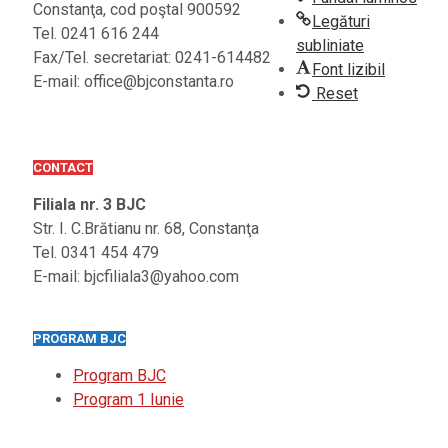
Constanţa, cod poştal 900592
Legături
Tel. 0241 616 244
subliniate
Fax/Tel. secretariat: 0241-614482
Font lizibil
E-mail: office@bjconstanta.ro
Reset
CONTACT
Filiala nr. 3 BJC
Str. I. C.Brătianu nr. 68, Constanţa
Tel. 0341 454 479
E-mail: bjcfiliala3@yahoo.com
PROGRAM BJC
Program BJC
Program 1 Iunie