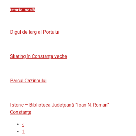
Istorie locală
Digul de larg al Portului
Skating în Constanța veche
Parcul Cazinoului
Istoric – Biblioteca Județeană ”Ioan N. Roman”
Constanța
‹
1