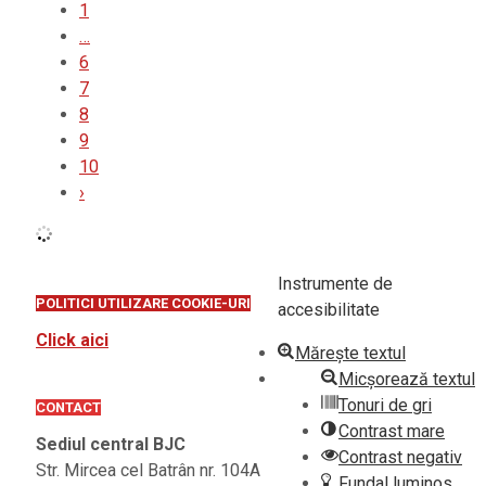
1
…
6
7
8
9
10
›
Instrumente de
POLITICI UTILIZARE COOKIE-URI
accesibilitate
Click aici
Mărește textul
Micșorează textul
Tonuri de gri
CONTACT
Contrast mare
Sediul central BJC
Contrast negativ
Str. Mircea cel Batrân nr. 104A
Fundal luminos