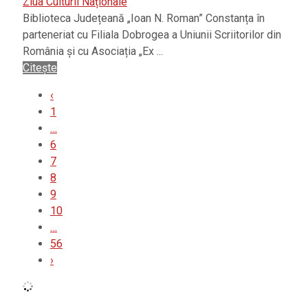
Ziua Culturii Naționale
Biblioteca Județeană „Ioan N. Roman” Constanța în
parteneriat cu Filiala Dobrogea a Uniunii Scriitorilor din
România și cu Asociația „Ex ...
Citește
‹
1
…
6
7
8
9
10
…
56
›