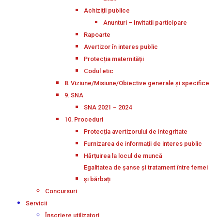
Achiziții publice
Anunturi – Invitatii participare
Rapoarte
Avertizor în interes public
Protecția maternității
Codul etic
8. Viziune/Misiune/Obiective generale și specifice
9. SNA
SNA 2021 – 2024
10. Proceduri
Protecția avertizorului de integritate
Furnizarea de informații de interes public
Hărțuirea la locul de muncă
Egalitatea de șanse și tratament între femei
și bărbați
Concursuri
Servicii
Înscriere utilizatori