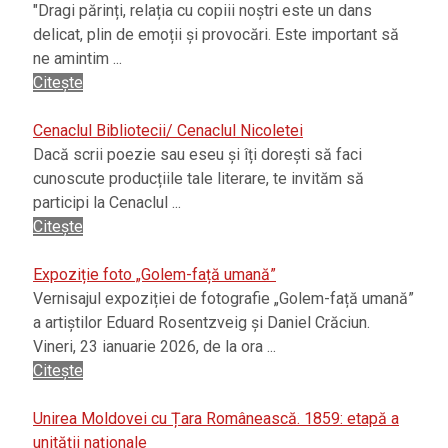
"Dragi părinți, relația cu copiii noștri este un dans
delicat, plin de emoții și provocări. Este important să
ne amintim ...
Citește
Cenaclul Bibliotecii/ Cenaclul Nicoletei
Dacă scrii poezie sau eseu și îți dorești să faci
cunoscute producțiile tale literare, te invităm să
participi la Cenaclul ...
Citește
Expoziție foto „Golem-față umană”
Vernisajul expoziției de fotografie „Golem-față umană”
a artiștilor Eduard Rosentzveig și Daniel Crăciun.
Vineri, 23 ianuarie 2026, de la ora ...
Citește
Unirea Moldovei cu Țara Românească. 1859: etapă a
unității naționale