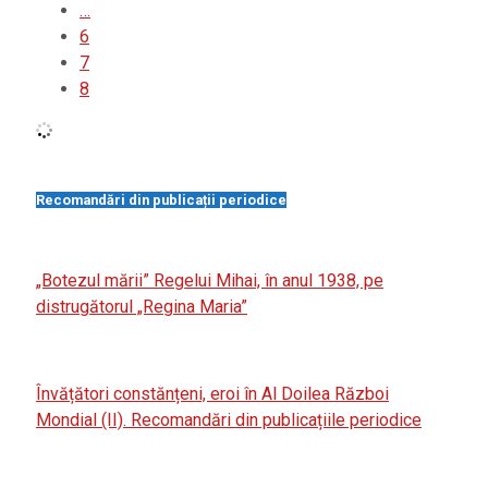
…
6
7
8
Recomandări din publicații periodice
„Botezul mării” Regelui Mihai, în anul 1938, pe
distrugătorul „Regina Maria”
Învățători constănțeni, eroi în Al Doilea Război
Mondial (II). Recomandări din publicațiile periodice