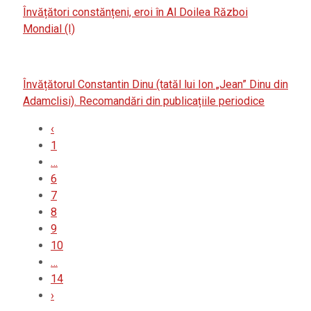
Învățători constănțeni, eroi în Al Doilea Război
Mondial (I)
Învățătorul Constantin Dinu (tatăl lui Ion „Jean” Dinu din
Adamclisi). Recomandări din publicațiile periodice
‹
1
…
6
7
8
9
10
…
14
›