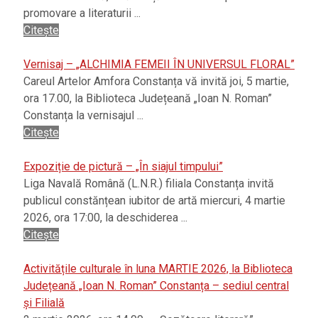
promovare a literaturii ...
Citește
Vernisaj – „ALCHIMIA FEMEII ÎN UNIVERSUL FLORAL”
Careul Artelor Amfora Constanța vă invită joi, 5 martie,
ora 17.00, la Biblioteca Județeană „Ioan N. Roman”
Constanța la vernisajul ...
Citește
Expoziție de pictură – „În siajul timpului”
Liga Navală Română (L.N.R.) filiala Constanța invită
publicul constănțean iubitor de artă miercuri, 4 martie
2026, ora 17:00, la deschiderea ...
Citește
Activitățile culturale în luna MARTIE 2026, la Biblioteca
Județeană „Ioan N. Roman” Constanța – sediul central
și Filială