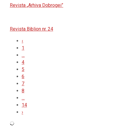
Revista „Arhiva Dobrogei”
Revista Biblion nr. 24
‹
1
…
4
5
6
7
8
…
14
›