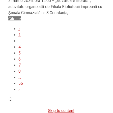
2 martie 2026, ora 14.00 – „Șezătoare literară”,
activitate organizată de Filiala Bibliotecii împreună cu
Școala Gimnazială nr. 8 Constanța; ...
Citește
‹
1
…
4
5
6
7
8
…
56
›
Skip to content