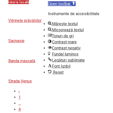
Istorie locală
Open toolbar
Instrumente de accesibilitate
Vitrinele prăvăliilor
Mărește textul
Micșorează textul
Tonuri de gri
Sacnasie
Contrast mare
Contrast negativ
Fundal luminos
Legături subliniate
Banda mascată
Font lizibil
Reset
Strada Venus
‹
1
…
4