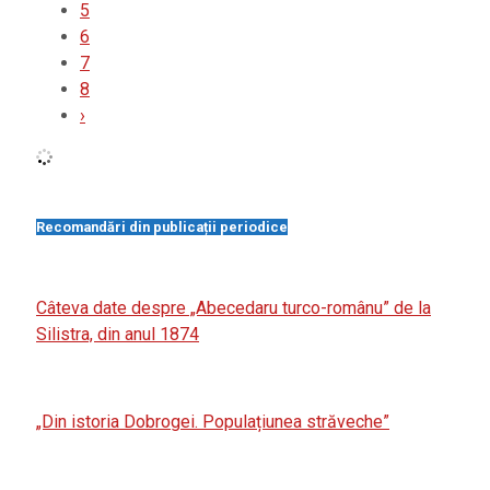
5
6
7
8
›
Recomandări din publicații periodice
Câteva date despre „Abecedaru turco-românu” de la
Silistra, din anul 1874
„Din istoria Dobrogei. Populațiunea străveche”