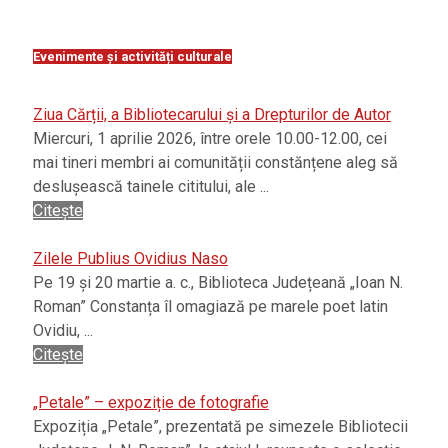
Evenimente și activități culturale
Ziua Cărții, a Bibliotecarului și a Drepturilor de Autor
Miercuri, 1 aprilie 2026, între orele 10.00-12.00, cei
mai tineri membri ai comunității constănțene aleg să
deslușească tainele cititului, ale ...
Citește
Zilele Publius Ovidius Naso
Pe 19 și 20 martie a. c., Biblioteca Județeană „Ioan N.
Roman” Constanța îl omagiază pe marele poet latin
Ovidiu, ...
Citește
„Petale” – expoziție de fotografie
Expoziția „Petale”, prezentată pe simezele Bibliotecii