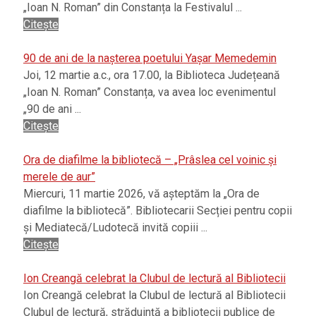
„Ioan N. Roman” din Constanța la Festivalul ...
Citește
90 de ani de la nașterea poetului Yașar Memedemin
Joi, 12 martie a.c., ora 17.00, la Biblioteca Județeană
„Ioan N. Roman” Constanța, va avea loc evenimentul
„90 de ani ...
Citește
Ora de diafilme la bibliotecă – „Prâslea cel voinic și
merele de aur”
Miercuri, 11 martie 2026, vă așteptăm la „Ora de
diafilme la bibliotecă”. Bibliotecarii Secției pentru copii
și Mediatecă/Ludotecă invită copiii ...
Citește
Ion Creangă celebrat la Clubul de lectură al Bibliotecii
Ion Creangă celebrat la Clubul de lectură al Bibliotecii
Clubul de lectură, străduință a bibliotecii publice de