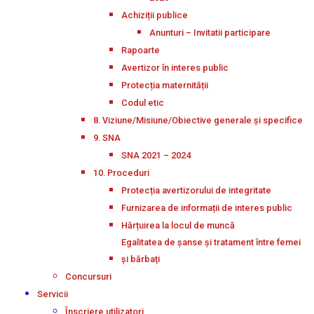
Achiziții publice
Anunturi – Invitatii participare
Rapoarte
Avertizor în interes public
Protecția maternității
Codul etic
8. Viziune/Misiune/Obiective generale și specifice
9. SNA
SNA 2021 – 2024
10. Proceduri
Protecția avertizorului de integritate
Furnizarea de informații de interes public
Hărțuirea la locul de muncă
Egalitatea de șanse și tratament între femei
și bărbați
Concursuri
Servicii
Înscriere utilizatori