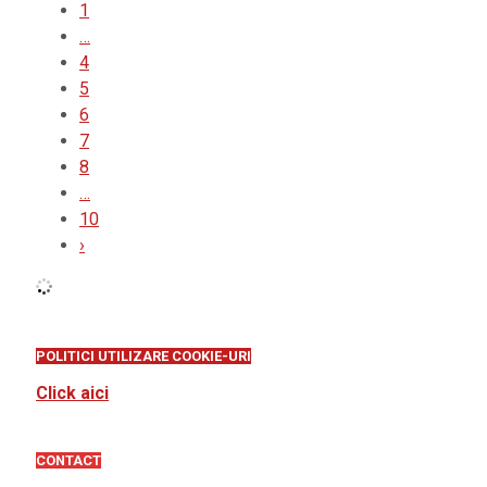
1
…
4
5
6
7
8
…
10
›
POLITICI UTILIZARE COOKIE-URI
Click aici
CONTACT