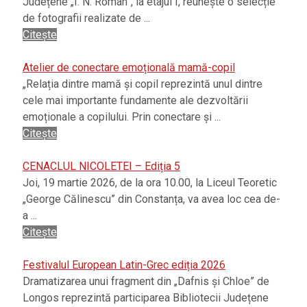
Județene „I. N. Roman”, la etajul I, reunește o selecție
de fotografii realizate de ...
Citește
Atelier de conectare emoțională mamă-copil
„Relația dintre mamă și copil reprezintă unul dintre
cele mai importante fundamente ale dezvoltării
emoționale a copilului. Prin conectare și ...
Citește
CENACLUL NICOLETEI – Ediția 5
Joi, 19 martie 2026, de la ora 10.00, la Liceul Teoretic
„George Călinescu” din Constanța, va avea loc cea de-
a ...
Citește
Festivalul European Latin-Grec ediția 2026
Dramatizarea unui fragment din „Dafnis și Chloe” de
Longos reprezintă participarea Bibliotecii Județene