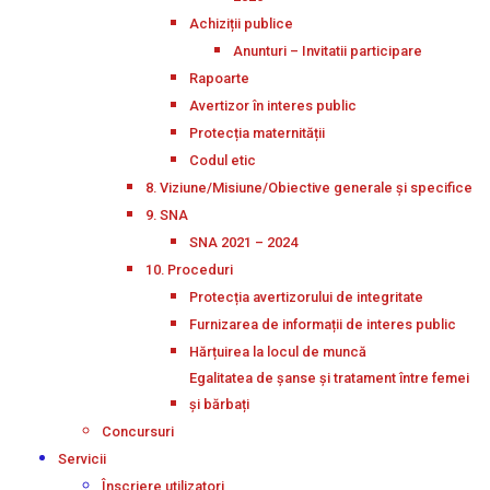
Achiziții publice
Anunturi – Invitatii participare
Rapoarte
Avertizor în interes public
Protecția maternității
Codul etic
8. Viziune/Misiune/Obiective generale și specifice
9. SNA
SNA 2021 – 2024
10. Proceduri
Protecția avertizorului de integritate
Furnizarea de informații de interes public
Hărțuirea la locul de muncă
Egalitatea de șanse și tratament între femei
și bărbați
Concursuri
Servicii
Înscriere utilizatori