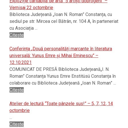
Expoziție caritabilă de artă “5 artiști dobrogeni” –
Vernisaj 22 octombrie
Biblioteca Județeană „Ioan N. Roman” Constanța, cu
sediul pe str. Mircea cel Bătrân, nr. 104 A, în parteneriat
cu Asociația ...
Citește
Conferința „Două personalități marcante în literatura
universală: Yunus Emre și Mihai Eminescu” –
12.10.2021
COMUNICAT DE PRESĂ Biblioteca Județeană„I. N.
Roman” Constanța Yunus Emre Enstitüsü Constanța în
colaborare cu Biblioteca Județeană „Ioan N. Roman” ...
Citește
Atelier de lectură “Toate pânzele sus!” – 5, 7, 12, 14
octombrie
...
Citește