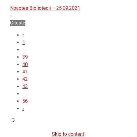
Noaptea Bibliotecii – 25.09.2021
...
Citește
‹
1
…
39
40
41
42
43
…
56
›
Skip to content