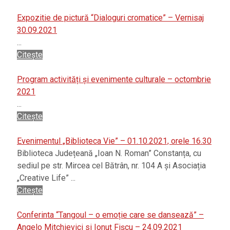
Expozitie de pictură “Dialoguri cromatice” – Vernisaj
30.09.2021
...
Citește
Program activități și evenimente culturale – octombrie
2021
...
Citește
Evenimentul „Biblioteca Vie” – 01.10.2021, orele 16.30
Biblioteca Județeană „Ioan N. Roman” Constanța, cu
sediul pe str. Mircea cel Bătrân, nr. 104 A și Asociația
„Creative Life” ...
Citește
Conferinta “Tangoul – o emoție care se dansează” –
Angelo Mitchievici si Ionuț Fișcu – 24.09.2021