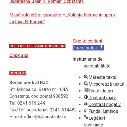
Județeană „Ioan N. Roman” Constanța
Masă rotundă și expoziție – „Valențe literare în opera
lui Ioan N. Roman”
Skip to content
POLITICI UTILIZARE COOKIE-URI
Open toolbar
Click aici
Instrumente de
accesibilitate
CONTACT
Mărește textul
Sediul central BJC
Micșorează textul
Str. Mircea cel Batrân nr. 104A
Tonuri de gri
Constanţa, cod poştal 900592
Contrast mare
Tel. 0241 616 244
Contrast negativ
Fax/Tel. secretariat: 0241-614482
Fundal luminos
E-mail: office@bjconstanta.ro
Legături
subliniate