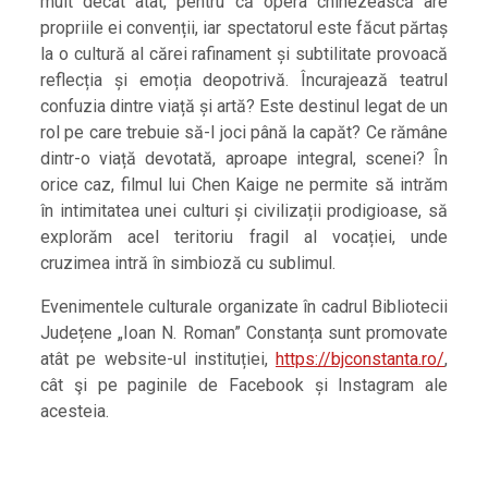
mult decât atât, pentru că opera chinezească are
propriile ei convenții, iar spectatorul este făcut părtaș
la o cultură al cărei rafinament și subtilitate provoacă
reflecția și emoția deopotrivă. Încurajează teatrul
confuzia dintre viață și artă? Este destinul legat de un
rol pe care trebuie să-l joci până la capăt? Ce rămâne
dintr-o viață devotată, aproape integral, scenei? În
orice caz, filmul lui Chen Kaige ne permite să intrăm
în intimitatea unei culturi și civilizații prodigioase, să
explorăm acel teritoriu fragil al vocației, unde
cruzimea intră în simbioză cu sublimul.
Evenimentele culturale organizate în cadrul Bibliotecii
Județene „Ioan N. Roman” Constanța sunt promovate
atât pe website-ul instituției,
https://bjconstanta.ro/
,
cât şi pe paginile de Facebook și Instagram ale
acesteia.