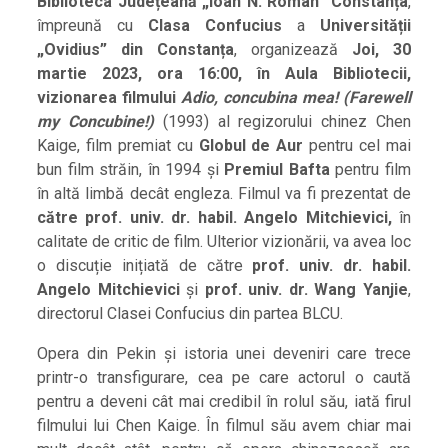
Biblioteca Județeană „Ioan N. Roman” Constanța
,
împreună cu
Clasa Confucius
a
Universității
„Ovidius” din Constanța
, organizează
Joi, 30
martie 2023, ora 16:00, în Aula Bibliotecii,
vizionarea filmului
Adio, concubina mea! (Farewell
my Concubine!)
(1993) al regizorului chinez Chen
Kaige, film premiat cu
Globul de Aur
pentru cel mai
bun film străin, în 1994 și
Premiul Bafta
pentru film
în altă limbă decât engleza. Filmul va fi prezentat de
către prof. univ. dr. habil.
Angelo Mitchievici,
în
calitate de critic de film. Ulterior vizionării, va avea loc
o discuție inițiată de către
prof. univ. dr. habil.
Angelo Mitchievici
și
prof. univ. dr. Wang Yanjie
,
directorul Clasei Confucius din partea BLCU.
Opera din Pekin și istoria unei deveniri care trece
printr-o transfigurare, cea pe care actorul o caută
pentru a deveni cât mai credibil în rolul său, iată firul
filmului lui Chen Kaige. În filmul său avem chiar mai