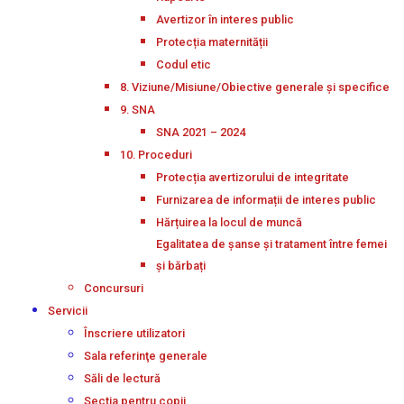
Avertizor în interes public
Protecția maternității
Codul etic
8. Viziune/Misiune/Obiective generale și specifice
9. SNA
SNA 2021 – 2024
10. Proceduri
Protecția avertizorului de integritate
Furnizarea de informații de interes public
Hărțuirea la locul de muncă
Egalitatea de șanse și tratament între femei
și bărbați
Concursuri
Servicii
Înscriere utilizatori
Sala referinţe generale
Săli de lectură
Secţia pentru copii