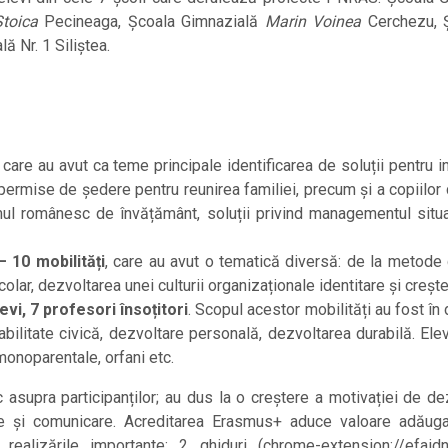
Stoica
Pecineaga, Școala Gimnazială
Marin Voinea
Cerchezu, 
 Nr. 1 Siliștea.
care au avut ca teme principale identificarea de soluții pentru in
 permise de ședere pentru reunirea familiei, precum și a copiilor c
 românesc de învățământ, soluții privind managementul situați
 10 mobilități
, care au avut o tematică diversă: de la metode d
r, dezvoltarea unei culturii organizaționale identitare și creștere
evi, 7 profesori însoțitori
. Scopul acestor mobilități au fost în 
ilitate civică, dezvoltare personală, dezvoltarea durabilă. Elevi
onoparentale, orfani etc.
asupra participanților; au dus la o creștere a motivației de d
zare și comunicare. Acreditarea Erasmus+ aduce valoare adăugat
ealizările importante: 2 ghiduri (chrome-extension://efaidnb