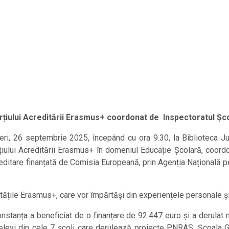
orțiului Acreditării Erasmus+ coordonat de Inspectoratul Ș
eri, 26 septembrie 2025, începând cu ora 9.30, la Biblioteca 
rțiului Acreditării Erasmus+ în domeniul Educație Școlară, coor
tare finanțată de Comisia Europeană, prin Agenția Națională p
tățile Erasmus+, care vor împărtăși din experiențele personale și 
nstanța a beneficiat de o finanțare de 92.447 euro și a derulat ma
ori, elevi din cele 7 școli care derulează proiecte PNRAS: Școal