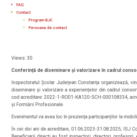
FAQ
Contact
Program BJC
Persoane de contact
Views: 30
Conferință de diseminare și valorizare în cadrul cons
Inspectoratul Școlar Județean Constanța organizează, vin
diseminare și valorizare a experiențelor din cadrul conso
cod acreditare: 2022-1-RO01-KA120-SCH-000108334, acredi
și Formării Profesionale.
Evenimentul va avea loc în prezența participanților la mobili
În cei doi ani de acreditare, 01.06.2023-31.08.2025, ISJ Co
Beneficiarii direcți au fost inspectori, directori, profes