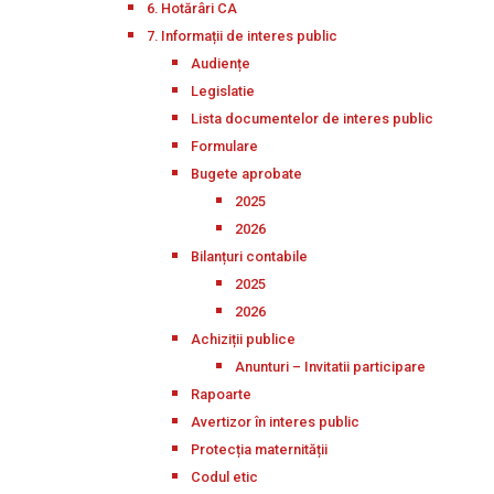
6. Hotărâri CA
7. Informații de interes public
Audiențe
Legislatie
Lista documentelor de interes public
Formulare
Bugete aprobate
2025
2026
Bilanțuri contabile
2025
2026
Achiziții publice
Anunturi – Invitatii participare
Rapoarte
Avertizor în interes public
Protecția maternității
Codul etic