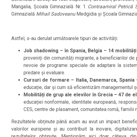
Mangalia, Școala Gimnazială Nr. 1
Contraamiral Petrică 
Gimnazială
Mihail Sadoveanu
Medgidia și Școala Gimnazială
Astfel, s-au derulat următoarele tipuri de activități:
Job shadowing – în Spania, Belgia – 14 mobilități
proveniți din comunități migrante, a beneficiarilor de
nevoie de programe speciale de adaptare la sistemul
predare și evaluare.
Cursuri de formare – Italia, Danemarca, Spania –
educație, dar și cum să eficientizăm managementul școla
Mobilități de grup ale elevilor în Grecia – 47 de el
educației nonformale, identitate europeană, responsab
CES, centre de plasament, comunitatea romă, familii m
Rezultatele obținute până acum au avut un impact benefic 
valorilor europene și au contribuit la inovare, digitali
rezultatelor obținute. Menționăm aici doar câteva din r