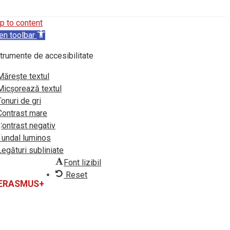
p to content
en toolbar
trumente de accesibilitate
Mărește textul
Micșorează textul
Tonuri de gri
Contrast mare
Contrast negativ
Fundal luminos
Legături subliniate
Font lizibil
Reset
 ERASMUS+