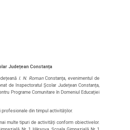
colar Județean Constanța
Județeană
I. N. Roman
Constanța, evenimentul de
donat de Inspectoratul Școlar Județean Constanța,
entru Programe Comunitare în Domeniul Educației
profesionale din timpul activităților.
i multe tipuri de activități conform obiectivelor.
a Gimnazială Nr. 1 Hârșova, Școala Gimnazială Nr 1