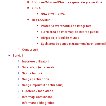
8. Viziune/Misiune/Obiective generale și specifice
9. SNA
SNA 2021 – 2024
10. Proceduri
Protecția avertizorului de integritate
Furnizarea de informații de interes public
Hărțuirea la locul de muncă
Egalitatea de șanse și tratament între femei și 
Concursuri
Servicii
Înscriere utilizatori
Sala referinţe generale
Săli de lectură
Secţia pentru copii
Secţia împrumut pentru adulţi
Ludotecă / mediatecă
Informații comunitare
Informare bibliografica