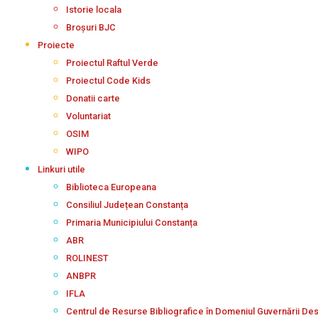
Istorie locala
Broșuri BJC
Proiecte
Proiectul Raftul Verde
Proiectul Code Kids
Donatii carte
Voluntariat
OSIM
WIPO
Linkuri utile
Biblioteca Europeana
Consiliul Județean Constanța
Primaria Municipiului Constanța
ABR
ROLINEST
ANBPR
IFLA
Centrul de Resurse Bibliografice în Domeniul Guvernării De