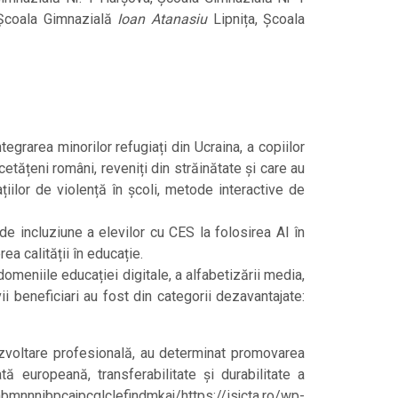
Școala Gimnazială
Ioan Atanasiu
Lipnița, Școala
tegrarea minorilor refugiați din Ucraina, a copiilor
etățeni români, reveniți din străinătate și care au
ilor de violență în școli, metode interactive de
e incluziune a elevilor cu CES la folosirea AI în
a calității în educație.
domeniile educației digitale, a alfabetizării media,
i beneficiari au fost din categorii dezavantajate:
ezvoltare profesională, au determinat promovarea
ă europeană, transferabilitate și durabilitate a
mnnnibpcajpcglclefindmkaj/https://isjcta.ro/wp-