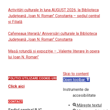
Activități culturale în luna AUGUST 2026, la Biblioteca
Județeană „Ioan N. Roman” Constanța – sediul central
și Filială
Cafeneaua literară/ Aniversări culturale la Biblioteca
Județeană „Ioan N. Roman” Constanța
Masă rotundă și expoziție – „Valențe literare în opera
lui Ioan N. Roman”
Skip to content
POLITICI UTILIZARE COOKIE-URI
Open toolbar
Click aici
Instrumente de
accesibilitate
CONTACT
Mărește textul
Sediul central BJC