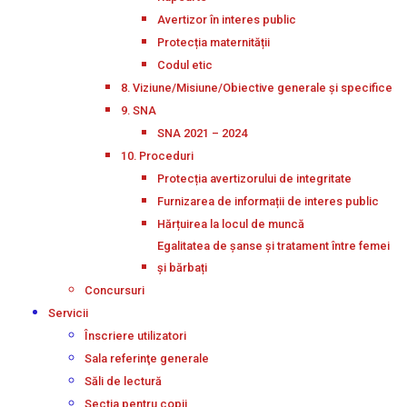
Avertizor în interes public
Protecția maternității
Codul etic
8. Viziune/Misiune/Obiective generale și specifice
9. SNA
SNA 2021 – 2024
10. Proceduri
Protecția avertizorului de integritate
Furnizarea de informații de interes public
Hărțuirea la locul de muncă
Egalitatea de șanse și tratament între femei
și bărbați
Concursuri
Servicii
Înscriere utilizatori
Sala referinţe generale
Săli de lectură
Secţia pentru copii