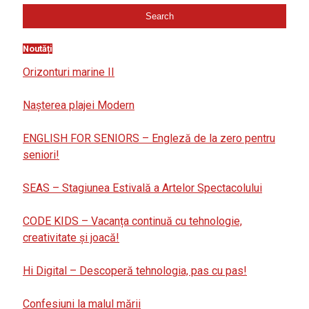
Noutăți
Orizonturi marine II
Nașterea plajei Modern
ENGLISH FOR SENIORS – Engleză de la zero pentru
seniori!
SEAS – Stagiunea Estivală a Artelor Spectacolului
CODE KIDS – Vacanța continuă cu tehnologie,
creativitate și joacă!
Hi Digital – Descoperă tehnologia, pas cu pas!
Confesiuni la malul mării