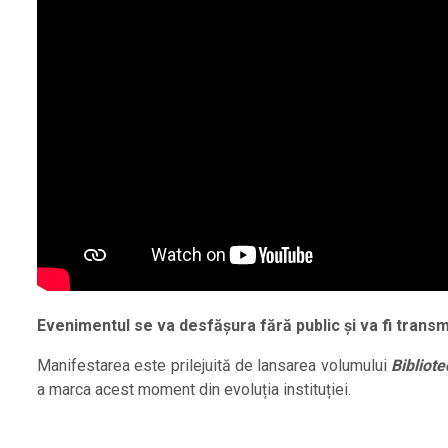
Evenimentul se va desfășura fără public și va fi transmi
Manifestarea este prilejuită de lansarea volumului
Bibliot
a marca acest moment din evoluția instituției.