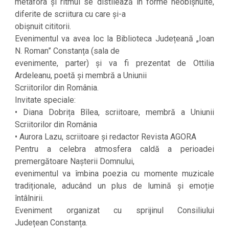
metafora și ritmul se distilează în forme neobișnuite,
diferite de scriitura cu care și-a
obișnuit cititorii.
Evenimentul va avea loc la Biblioteca Județeană „Ioan
N. Roman” Constanța (sala de
evenimente, parter) și va fi prezentat de Ottilia
Ardeleanu, poetă și membră a Uniunii
Scriitorilor din România.
Invitate speciale:
• Diana Dobrița Bîlea, scriitoare, membră a Uniunii
Scriitorilor din România
• Aurora Lazu, scriitoare și redactor Revista AGORA
Pentru a celebra atmosfera caldă a perioadei
premergătoare Nașterii Domnului,
evenimentul va îmbina poezia cu momente muzicale
tradiționale, aducând un plus de lumină și emoție
întâlnirii.
Eveniment organizat cu sprijinul Consiliului
Județean Constanța.