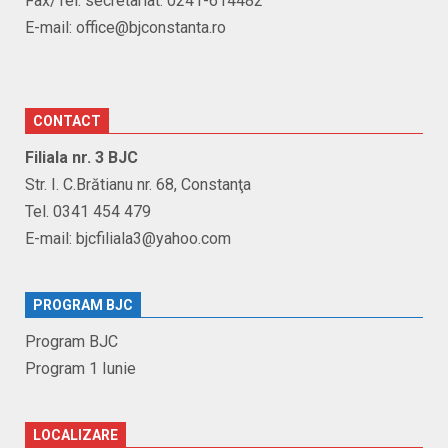
Fax/Tel. secretariat: 0241-614482
E-mail: office@bjconstanta.ro
CONTACT
Filiala nr. 3 BJC
Str. I. C.Brătianu nr. 68, Constanţa
Tel. 0341 454 479
E-mail: bjcfiliala3@yahoo.com
PROGRAM BJC
Program BJC
Program 1 Iunie
LOCALIZARE