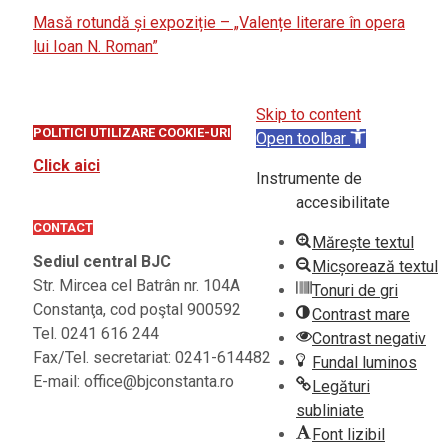
Masă rotundă și expoziție – „Valențe literare în opera
lui Ioan N. Roman”
Skip to content
POLITICI UTILIZARE COOKIE-URI
Open toolbar
Click aici
Instrumente de
accesibilitate
CONTACT
Mărește textul
Sediul central BJC
Micșorează textul
Str. Mircea cel Batrân nr. 104A
Tonuri de gri
Constanţa, cod poştal 900592
Contrast mare
Tel. 0241 616 244
Contrast negativ
Fax/Tel. secretariat: 0241-614482
Fundal luminos
E-mail: office@bjconstanta.ro
Legături
subliniate
Font lizibil