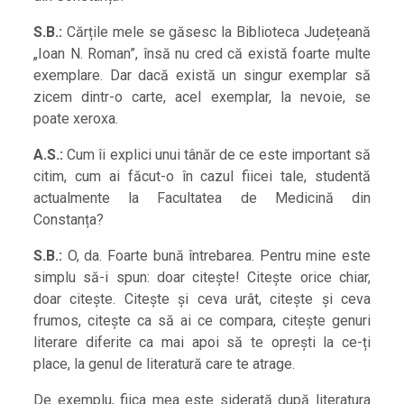
S.B.:
Cărțile mele se găsesc la Biblioteca Județeană
„Ioan N. Roman”, însă nu cred că există foarte multe
exemplare. Dar dacă există un singur exemplar să
zicem dintr-o carte, acel exemplar, la nevoie, se
poate xeroxa.
A.S.:
Cum îi explici unui tânăr de ce este important să
citim, cum ai făcut-o în cazul fiicei tale, studentă
actualmente la Facultatea de Medicină din
Constanța?
S.B.:
O, da. Foarte bună întrebarea. Pentru mine este
simplu să-i spun: doar citește! Citește orice chiar,
doar citește. Citește și ceva urât, citește și ceva
frumos, citește ca să ai ce compara, citește genuri
literare diferite ca mai apoi să te oprești la ce-ți
place, la genul de literatură care te atrage.
De exemplu, fiica mea este siderată după literatura