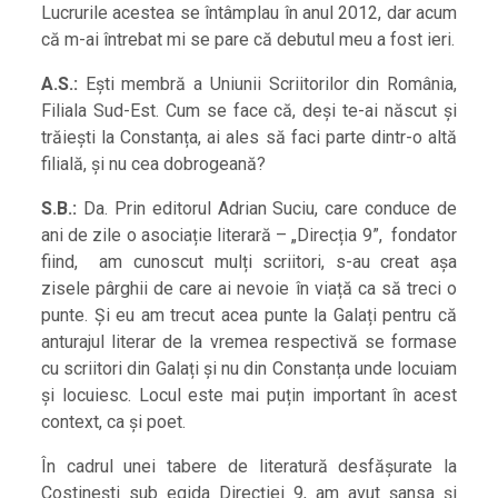
Lucrurile acestea se întâmplau în anul 2012, dar acum
că m-ai întrebat mi se pare că debutul meu a fost ieri.
A.S.:
Ești membră a Uniunii Scriitorilor din România,
Filiala Sud-Est. Cum se face că, deși te-ai născut și
trăiești la Constanța, ai ales să faci parte dintr-o altă
filială, și nu cea dobrogeană?
S.B.:
Da. Prin editorul Adrian Suciu, care conduce de
ani de zile o asociație literară – „Direcția 9”, fondator
fiind, am cunoscut mulți scriitori, s-au creat așa
zisele pârghii de care ai nevoie în viață ca să treci o
punte. Și eu am trecut acea punte la Galați pentru că
anturajul literar de la vremea respectivă se formase
cu scriitori din Galați și nu din Constanța unde locuiam
și locuiesc. Locul este mai puțin important în acest
context, ca și poet.
În cadrul unei tabere de literatură desfășurate la
Costinești sub egida Direcției 9, am avut șansa și