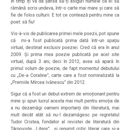
în timp îți va da șansa să-ți asiguri numele ca el să
rămână scris undeva, într-o carte mai mare și care să
fie de folos culturii. E tot ce contează pentru mine ca
poet: să fiu!
Vis-à-vis de publicarea primei mele poezii, pot spune
că mi-a fost publicată prima dată într-un spațiu
virtual, destinat exclusiv poeziei. Cred că era în anul
2009. Și prima mea poezie publicată pe acel site
virtual, după 3 ani, deci în 2012, avea să apară în
primul volum de poezie, de fapt momentul debutului
cu „De-a Coraline”, carte care a fost nominalizată la
„Premiile Mircea Ivănescu” din 2012.
Sigur că a fost un debut extrem de emoționant pentru
mine și spun lucrul acesta mai mult pentru emoția de
a nu dezamăgi oameni importanți din literatură, mai
mult decât atât să nu-l dezamăgesc pe regretatul
Tudor Cristea, fondator al revistei de literatură din
Târgoviște, „Litere”, și renumit critic literar care și-a