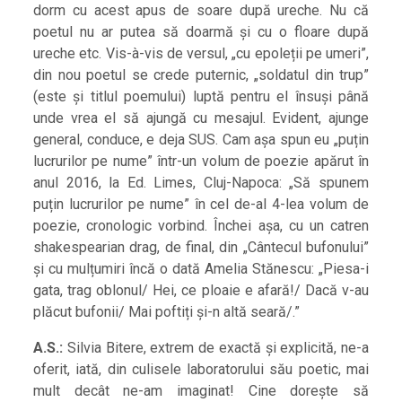
dorm cu acest apus de soare după ureche. Nu că
poetul nu ar putea să doarmă și cu o floare după
ureche etc. Vis-à-vis de versul, „cu epoleții pe umeri”,
din nou poetul se crede puternic, „soldatul din trup”
(este și titlul poemului) luptă pentru el însuși până
unde vrea el să ajungă cu mesajul. Evident, ajunge
general, conduce, e deja SUS. Cam așa spun eu „puțin
lucrurilor pe nume” într-un volum de poezie apărut în
anul 2016, la Ed. Limes, Cluj-Napoca: „Să spunem
puțin lucrurilor pe nume” în cel de-al 4-lea volum de
poezie, cronologic vorbind. Închei așa, cu un catren
shakespearian drag, de final, din „Cântecul bufonului”
și cu mulțumiri încă o dată Amelia Stănescu: „Piesa-i
gata, trag oblonul/ Hei, ce ploaie e afară!/ Dacă v-au
plăcut bufonii/ Mai poftiți și-n altă seară/.”
A.S.:
Silvia Bitere, extrem de exactă și explicită, ne-a
oferit, iată, din culisele laboratorului său poetic, mai
mult decât ne-am imaginat! Cine dorește să