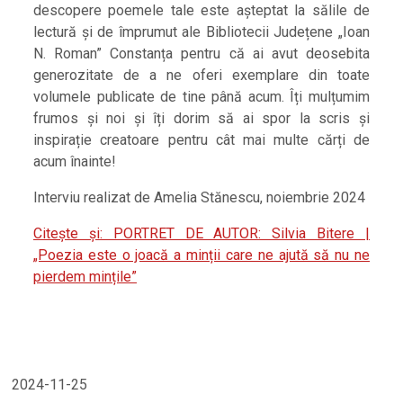
descopere poemele tale este așteptat la sălile de
lectură și de împrumut ale Bibliotecii Județene „Ioan
N. Roman” Constanța pentru că ai avut deosebita
generozitate de a ne oferi exemplare din toate
volumele publicate de tine până acum. Îți mulțumim
frumos și noi și îți dorim să ai spor la scris și
inspirație creatoare pentru cât mai multe cărți de
acum înainte!
Interviu realizat de Amelia Stănescu, noiembrie 2024
Citește și: PORTRET DE AUTOR: Silvia Bitere |
„Poezia este o joacă a minții care ne ajută să nu ne
pierdem mințile”
2024-11-25