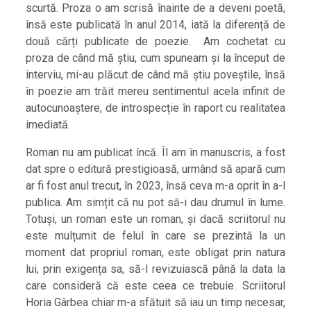
scurtă. Proza o am scrisă înainte de a deveni poetă,
însă este publicată în anul 2014, iată la diferență de
două cărți publicate de poezie. Am cochetat cu
proza de când mă știu, cum spuneam și la început de
interviu, mi-au plăcut de când mă știu poveștile, însă
în poezie am trăit mereu sentimentul acela infinit de
autocunoaștere, de introspecție în raport cu realitatea
imediată.
Roman nu am publicat încă. Îl am în manuscris, a fost
dat spre o editură prestigioasă, urmând să apară cum
ar fi fost anul trecut, în 2023, însă ceva m-a oprit în a-l
publica. Am simțit că nu pot să-i dau drumul în lume.
Totuși, un roman este un roman, și dacă scriitorul nu
este mulțumit de felul în care se prezintă la un
moment dat propriul roman, este obligat prin natura
lui, prin exigența sa, să-l revizuiască până la data la
care consideră că este ceea ce trebuie. Scriitorul
Horia Gârbea chiar m-a sfătuit să iau un timp necesar,