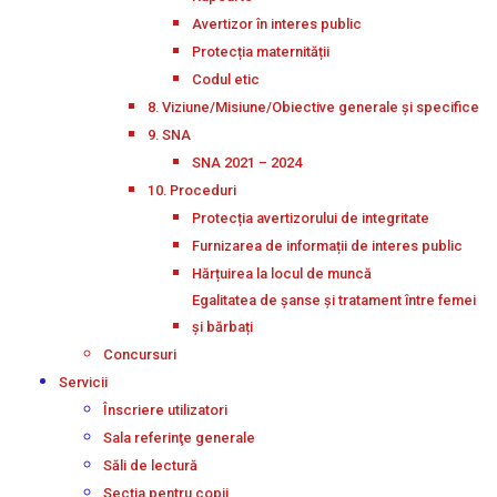
Avertizor în interes public
Protecția maternității
Codul etic
8. Viziune/Misiune/Obiective generale și specifice
9. SNA
SNA 2021 – 2024
10. Proceduri
Protecția avertizorului de integritate
Furnizarea de informații de interes public
Hărțuirea la locul de muncă
Egalitatea de șanse și tratament între femei
și bărbați
Concursuri
Servicii
Înscriere utilizatori
Sala referinţe generale
Săli de lectură
Secţia pentru copii