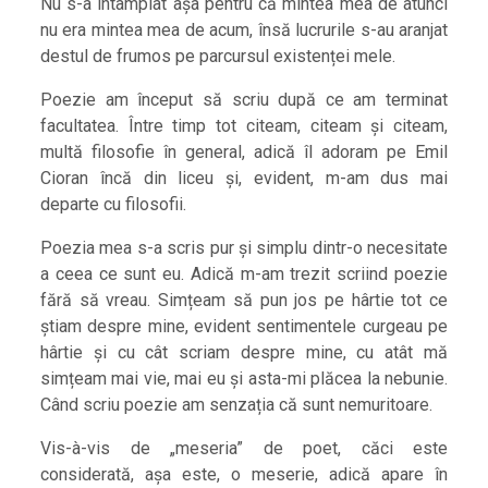
Nu s-a întâmplat așa pentru că mintea mea de atunci
nu era mintea mea de acum, însă lucrurile s-au aranjat
destul de frumos pe parcursul existenței mele.
Poezie am început să scriu după ce am terminat
facultatea. Între timp tot citeam, citeam și citeam,
multă filosofie în general, adică îl adoram pe Emil
Cioran încă din liceu și, evident, m-am dus mai
departe cu filosofii.
Poezia mea s-a scris pur și simplu dintr-o necesitate
a ceea ce sunt eu. Adică m-am trezit scriind poezie
fără să vreau. Simțeam să pun jos pe hârtie tot ce
știam despre mine, evident sentimentele curgeau pe
hârtie și cu cât scriam despre mine, cu atât mă
simțeam mai vie, mai eu și asta-mi plăcea la nebunie.
Când scriu poezie am senzația că sunt nemuritoare.
Vis-à-vis de „meseria” de poet, căci este
considerată, așa este, o meserie, adică apare în