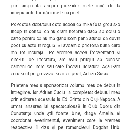
pus amprenta asupra poeziilor mele încă de la
începuturile formării mele ca poet.
Povestea debutului este aceea că mi-a fost greu s-o
încep în sensul că nu eram hotărâtă dacă să scriu o
carte pentru că nu mă gândisem până atunci să devin
poet cu acte în regulă. Și aveam o prietenă bună care
mă tot încuraja… Pe vremea aceea frecventând și
site-uri de literatură, am avut prilejul să cunosc
oameni de litere sau care făceau literatură. Așa l-am
cunoscut pe grozavul scriitor, poet, Adrian Suciu.
Prietena mea a sponsorizat volumul meu de debut în
întregime, iar Adrian Suciu a completat debutul meu
prin editarea acestuia la Ed. Grinta din Cluj-Napoca. A
urmat lansarea lui spectaculoasă în Club Doors din
Constanța unde știi foarte bine, dragă Amelia, ai
coordonat evenimentul, eveniment care la vremea
respectivă îl viza și pe romancierul Bogdan Hrib.