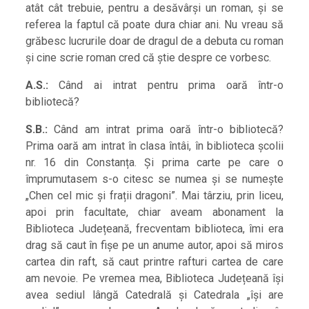
atât cât trebuie, pentru a desăvârși un roman, și se
referea la faptul că poate dura chiar ani. Nu vreau să
grăbesc lucrurile doar de dragul de a debuta cu roman
și cine scrie roman cred că știe despre ce vorbesc.
A.S.:
Când ai intrat pentru prima oară într-o
bibliotecă?
S.B.:
Când am intrat prima oară într-o bibliotecă?
Prima oară am intrat în clasa întâi, în biblioteca școlii
nr. 16 din Constanța. Și prima carte pe care o
împrumutasem s-o citesc se numea și se numește
„Chen cel mic și frații dragoni”. Mai târziu, prin liceu,
apoi prin facultate, chiar aveam abonament la
Biblioteca Județeană, frecventam biblioteca, îmi era
drag să caut în fișe pe un anume autor, apoi să miros
cartea din raft, să caut printre rafturi cartea de care
am nevoie. Pe vremea mea, Biblioteca Județeană își
avea sediul lângă Catedrală și Catedrala „își are