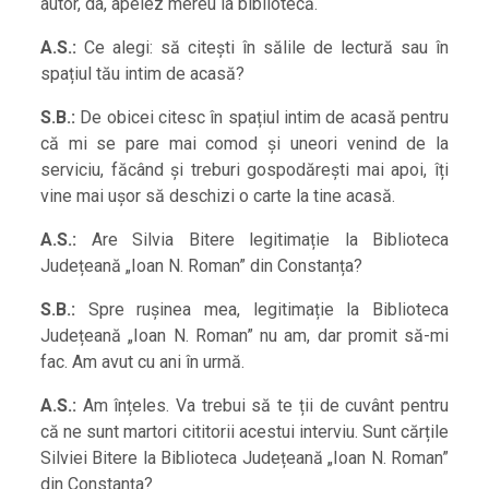
autor, da, apelez mereu la bibliotecă.
A.S.:
Ce alegi: să citești în sălile de lectură sau în
spațiul tău intim de acasă?
S.B.:
De obicei citesc în spațiul intim de acasă pentru
că mi se pare mai comod și uneori venind de la
serviciu, făcând și treburi gospodărești mai apoi, îți
vine mai ușor să deschizi o carte la tine acasă.
A.S.:
Are Silvia Bitere legitimație la Biblioteca
Județeană „Ioan N. Roman” din Constanța?
S.B.:
Spre rușinea mea, legitimație la Biblioteca
Județeană „Ioan N. Roman” nu am, dar promit să-mi
fac. Am avut cu ani în urmă.
A.S.:
Am înțeles. Va trebui să te ții de cuvânt pentru
că ne sunt martori cititorii acestui interviu. Sunt cărțile
Silviei Bitere la Biblioteca Județeană „Ioan N. Roman”
din Constanța?