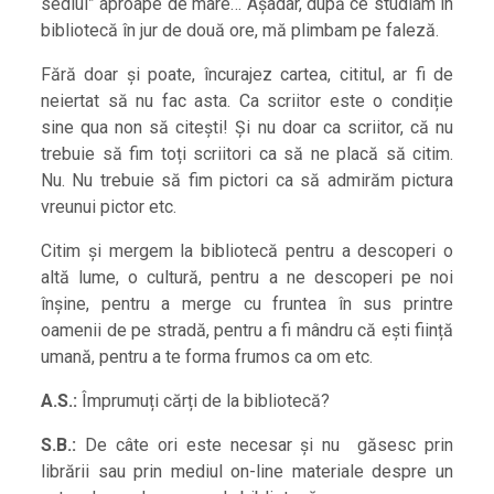
sediul” aproape de mare… Așadar, după ce studiam în
bibliotecă în jur de două ore, mă plimbam pe faleză.
Fără doar și poate, încurajez cartea, cititul, ar fi de
neiertat să nu fac asta. Ca scriitor este o condiție
sine qua non să citești! Și nu doar ca scriitor, că nu
trebuie să fim toți scriitori ca să ne placă să citim.
Nu. Nu trebuie să fim pictori ca să admirăm pictura
vreunui pictor etc.
Citim și mergem la bibliotecă pentru a descoperi o
altă lume, o cultură, pentru a ne descoperi pe noi
înșine, pentru a merge cu fruntea în sus printre
oamenii de pe stradă, pentru a fi mândru că ești ființă
umană, pentru a te forma frumos ca om etc.
A.S.:
Împrumuți cărți de la bibliotecă?
S.B.:
De câte ori este necesar și nu găsesc prin
librării sau prin mediul on-line materiale despre un