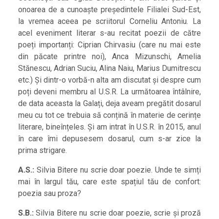
onoarea de a cunoaște președintele Filialei Sud-Est,
la vremea aceea pe scriitorul Corneliu Antoniu. La
acel eveniment literar s-au recitat poezii de către
poeți importanți: Ciprian Chirvasiu (care nu mai este
din păcate printre noi), Anca Mizunschi, Amelia
Stănescu, Adrian Suciu, Alina Naiu, Marius Dumitrescu
etc.) Și dintr-o vorbă-n alta am discutat și despre cum
poți deveni membru al U.S.R. La următoarea întâlnire,
de data aceasta la Galați, deja aveam pregătit dosarul
meu cu tot ce trebuia să conțină în materie de cerințe
literare, bineînțeles. Și am intrat în U.S.R. în 2015, anul
în care îmi depusesem dosarul, cum s-ar zice la
prima strigare.
A.S.:
Silvia Bitere nu scrie doar poezie. Unde te simți
mai în largul tău, care este spațiul tău de confort:
poezia sau proza?
S.B.:
Silvia Bitere nu scrie doar poezie, scrie și proză