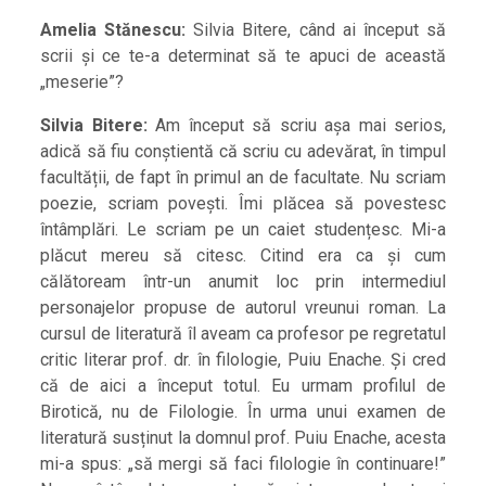
Amelia Stănescu:
Silvia Bitere, când ai început să
scrii și ce te-a determinat să te apuci de această
„meserie”?
Silvia Bitere:
Am început să scriu așa mai serios,
adică să fiu conștientă că scriu cu adevărat, în timpul
facultății, de fapt în primul an de facultate. Nu scriam
poezie, scriam povești. Îmi plăcea să povestesc
întâmplări. Le scriam pe un caiet studențesc. Mi-a
plăcut mereu să citesc. Citind era ca și cum
călătoream într-un anumit loc prin intermediul
personajelor propuse de autorul vreunui roman. La
cursul de literatură îl aveam ca profesor pe regretatul
critic literar prof. dr. în filologie, Puiu Enache. Și cred
că de aici a început totul. Eu urmam profilul de
Birotică, nu de Filologie. În urma unui examen de
literatură susținut la domnul prof. Puiu Enache, acesta
mi-a spus: „să mergi să faci filologie în continuare!”