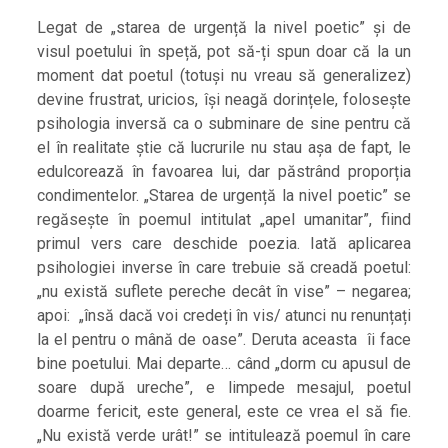
Legat de „starea de urgență la nivel poetic” și de
visul poetului în speță, pot să-ți spun doar că la un
moment dat poetul (totuși nu vreau să generalizez)
devine frustrat, uricios, își neagă dorințele, folosește
psihologia inversă ca o subminare de sine pentru că
el în realitate știe că lucrurile nu stau așa de fapt, le
edulcorează în favoarea lui, dar păstrând proporția
condimentelor. „Starea de urgență la nivel poetic” se
regăsește în poemul intitulat „apel umanitar”, fiind
primul vers care deschide poezia. Iată aplicarea
psihologiei inverse în care trebuie să creadă poetul:
„nu există suflete pereche decât în vise” – negarea;
apoi: „însă dacă voi credeți în vis/ atunci nu renunțați
la el pentru o mână de oase”. Deruta aceasta îi face
bine poetului. Mai departe… când „dorm cu apusul de
soare după ureche”, e limpede mesajul, poetul
doarme fericit, este general, este ce vrea el să fie.
„Nu există verde urât!” se intitulează poemul în care