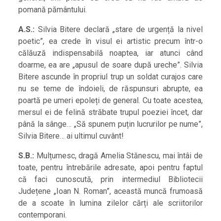
pomană pământului.
A.S.:
Silvia Bitere declară „stare de urgență la nivel
poetic”, ea crede în visul ei artistic precum într-o
călăuză indispensabilă noaptea, iar atunci când
doarme, ea are „apusul de soare după ureche”. Silvia
Bitere ascunde în propriul trup un soldat curajos care
nu se teme de îndoieli, de răspunsuri abrupte, ea
poartă pe umeri epoleți de general. Cu toate acestea,
mersul ei de felină străbate trupul poeziei încet, dar
până la sânge… „Să spunem puțin lucrurilor pe nume”,
Silvia Bitere… ai ultimul cuvânt!
S.B.:
Mulțumesc, dragă Amelia Stănescu, mai întâi de
toate, pentru întrebările adresate, apoi pentru faptul
că faci cunoscută, prin intermediul Bibliotecii
Județene „Ioan N. Roman”, această muncă frumoasă
de a scoate în lumina zilelor cărți ale scriitorilor
contemporani.