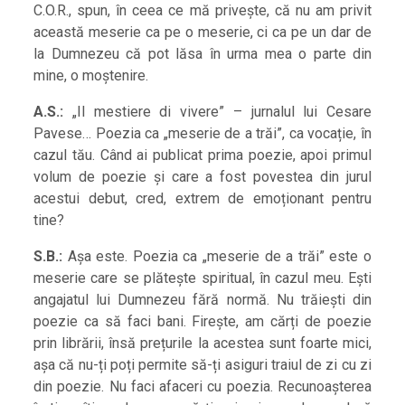
C.O.R., spun, în ceea ce mă privește, că nu am privit
această meserie ca pe o meserie, ci ca pe un dar de
la Dumnezeu că pot lăsa în urma mea o parte din
mine, o moștenire.
A.S.:
„Il mestiere di vivere” – jurnalul lui Cesare
Pavese… Poezia ca „meserie de a trăi”, ca vocație, în
cazul tău. Când ai publicat prima poezie, apoi primul
volum de poezie și care a fost povestea din jurul
acestui debut, cred, extrem de emoționant pentru
tine?
S.B.:
Așa este. Poezia ca „meserie de a trăi” este o
meserie care se plătește spiritual, în cazul meu. Ești
angajatul lui Dumnezeu fără normă. Nu trăiești din
poezie ca să faci bani. Firește, am cărți de poezie
prin librării, însă prețurile la acestea sunt foarte mici,
așa că nu-ți poți permite să-ți asiguri traiul de zi cu zi
din poezie. Nu faci afaceri cu poezia. Recunoașterea