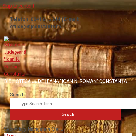
Skip to content
Telefon: 0241 616 244 | E-mail:
office@bjconstanta.ro
BIBLIOTECA JUDEȚEANĂ "IOAN N. ROMAN" CONSTANȚA
Search
Secondary Navigation Menu