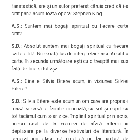
fanstastică, are și un autor preferat căruia cred că i-a
citit până acum toată opera: Stephen King.
A.S.:
Suntem mai bogați spiritual cu fiecare carte
citită…
S.B.:
Absolut suntem mai bogați spiritual cu fiecare
carte citită. Nu există loc de interpretare aici. Ai citit o
carte, în secunda următoare ești cu o treaptă mai sus
față de tine și tot așa.
A.S.:
Cine e Silvia Bitere acum, în viziunea Silviei
Bitere?
S.B.:
Silvia Bitere este acum un om care are propria-i
masă și casă, o familie minunată, cu soț și copil, cu
tot tacâmul cum s-ar zice, împlinit spiritual prin scris,
uneori răcit de la vremea de afară, alteori în
deplasare pe la diverse festivaluri de literatură. În
general, îmi place să cred că nu fac umbră de