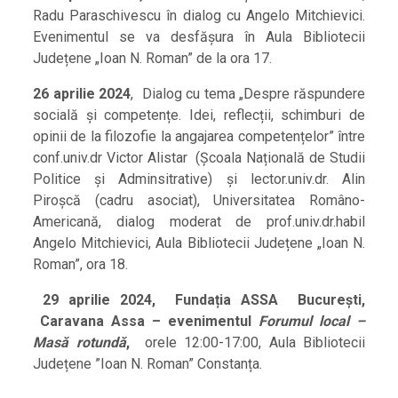
Radu Paraschivescu în dialog cu Angelo Mitchievici.
Evenimentul se va desfășura în Aula Bibliotecii
Județene „Ioan N. Roman” de la ora 17.
26 aprilie 2024
, Dialog cu tema „Despre răspundere
socială și competențe. Idei, reflecții, schimburi de
opinii de la filozofie la angajarea competențelor” între
conf.univ.dr Victor Alistar (Școala Națională de Studii
Politice și Adminsitrative) și lector.univ.dr. Alin
Piroșcă (cadru asociat), Universitatea Româno-
Americană, dialog moderat de prof.univ.dr.habil
Angelo Mitchievici, Aula Bibliotecii Județene „Ioan N.
Roman”, ora 18.
29 aprilie 2024, Fundația ASSA București,
Caravana Assa – evenimentul
Forumul local –
Masă rotundă
,
orele 12:00-17:00, Aula Bibliotecii
Județene ”Ioan N. Roman” Constanța.