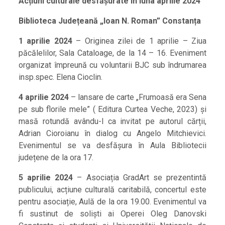
Acțiuni culturale desfășurate în luna aprilie 2024
Biblioteca Județeană „Ioan N. Roman” Constanța
1 aprilie 2024
– Originea zilei de 1 aprilie – Ziua
păcălelilor, Sala Cataloage, de la 14 – 16. Eveniment
organizat împreună cu voluntarii BJC sub îndrumarea
insp.spec. Elena Cioclin.
4 aprilie 2024
– lansare de carte „Frumoasă era Sena
pe sub florile mele” ( Editura Curtea Veche, 2023) și
masă rotundă avându-l ca invitat pe autorul cărții,
Adrian Cioroianu în dialog cu Angelo Mitchievici.
Evenimentul se va desfășura în Aula Bibliotecii
județene de la ora 17.
5 aprilie 2024
– Asociația GradArt se prezentintă
publicului, acțiune culturală caritabilă, concertul este
pentru asociație, Aulă de la ora 19.00. Evenimentul va
fi sustinut de soliști ai Operei Oleg Danovski