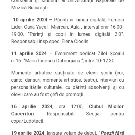
Constanta și studenți ai Universității Naționale de
Muzică București..
10 aprilie 2024
– Părinți în lumea digitală, Femeia
Lider, Oana Yucel Miercuri, Aula , interval orar 16:00-
19:00, “Parinți și copii în lumea digitală 2.0”.
Responsabil insp.spec. Elena Cioclin.
11 aprilie 2024
– Eveniment dedicat Zilei Școalii
nr.16 “Marin Ionescu Dobrogianu “, între 10-12.30.
Momente artistice susținute de elevii școlii (cor,
canto, dansuri, momente artistice, teatru), interviuri cu
personalitățile culturale, cu părinți absolvenți și cu
elevii care au fost șefi de promoții.
16 aprilie 2024
, ora 12:00,
Clubul Micilor
Cuceritori.
Responsabili: Secția pentru
copii/Ludotecă.
19 aprilie 2024,
lansare volum de debut, ”
Poezii fără