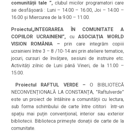
comunității tale ”
,
clubul micilor programatori care
se desfășoară : Luni – 14.00 – 16.00, Joi – 14.00 –
16.00 și Miercurea de la 9.00 – 11.00.
Proiectul
„INTEGRAREA ÎN COMUNITATE A
COPIILOR UCRAINIENI”,
cu
ASOCIAȚIA WORLD
VISION ROMÂNIA –
prin care integrăm copiii
ucrainieni între 3 – 8 /10-14 ani prin ateliere tematice,
jocuri, cursuri de învățare, sesiuni de instruire etc.
Activități zilnic de Luni până Vineri, de la 11.00 –
15.00.
Proiectul RAFTUL VERDE –
O BIBLIOTECĂ
NECONVENȚIONALĂ LA CONSTANȚA, ”Raftulverde”
este un proiect de întâlnire a comunității cu lectura,
sub forma schimbului de carte între cititori într-un
spațiu mai puțin convențional, interior sau exterior
bibliotecii. Biblioteca primește donații de carte de la
comunitate.