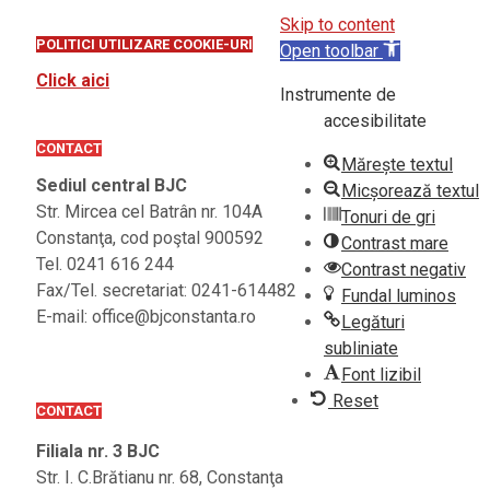
Skip to content
POLITICI UTILIZARE COOKIE-URI
Open toolbar
Click aici
Instrumente de
accesibilitate
CONTACT
Mărește textul
Sediul central BJC
Micșorează textul
Str. Mircea cel Batrân nr. 104A
Tonuri de gri
Constanţa, cod poştal 900592
Contrast mare
Tel. 0241 616 244
Contrast negativ
Fax/Tel. secretariat: 0241-614482
Fundal luminos
E-mail: office@bjconstanta.ro
Legături
subliniate
Font lizibil
Reset
CONTACT
Filiala nr. 3 BJC
Str. I. C.Brătianu nr. 68, Constanţa