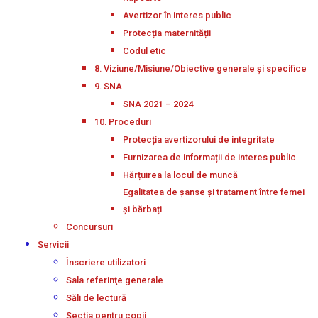
Avertizor în interes public
Protecția maternității
Codul etic
8. Viziune/Misiune/Obiective generale și specifice
9. SNA
SNA 2021 – 2024
10. Proceduri
Protecția avertizorului de integritate
Furnizarea de informații de interes public
Hărțuirea la locul de muncă
Egalitatea de șanse și tratament între femei
și bărbați
Concursuri
Servicii
Înscriere utilizatori
Sala referinţe generale
Săli de lectură
Secţia pentru copii