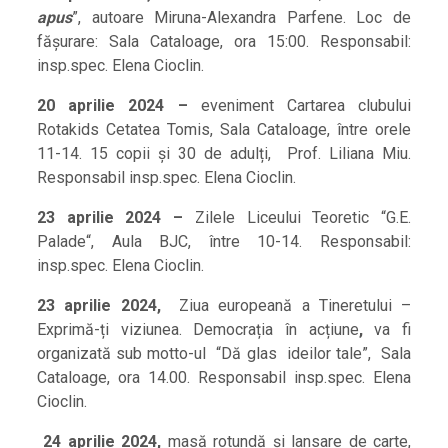
apus
”, autoare Miruna-Alexandra Parfene. Loc de
fășurare: Sala Cataloage, ora 15:00. Responsabil:
insp.spec. Elena Cioclin.
20 aprilie 2024 –
eveniment Cartarea clubului
Rotakids Cetatea Tomis, Sala Cataloage, între orele
11-14. 15 copii și 30 de adulți, Prof. Liliana Miu.
Responsabil insp.spec. Elena Cioclin.
23 aprilie 2024 –
Zilele Liceului Teoretic “G.E.
Palade“, Aula BJC, între 10-14. Responsabil:
insp.spec. Elena Cioclin.
23 aprilie 2024,
Ziua europeană a Tineretului –
Exprimă-ți viziunea. Democrația în acțiune
,
va fi
organizată sub motto-ul “Dă glas ideilor tale”, Sala
Cataloage, ora 14.00. Responsabil insp.spec. Elena
Cioclin.
24 aprilie 2024,
masă rotundă și lansare de carte,