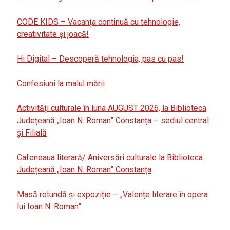
CODE KIDS – Vacanța continuă cu tehnologie,
creativitate și joacă!
Hi Digital – Descoperă tehnologia, pas cu pas!
Confesiuni la malul mării
Activități culturale în luna AUGUST 2026, la Biblioteca
Județeană „Ioan N. Roman” Constanța – sediul central
și Filială
Cafeneaua literară/ Aniversări culturale la Biblioteca
Județeană „Ioan N. Roman” Constanța
Masă rotundă și expoziție – „Valențe literare în opera
lui Ioan N. Roman”