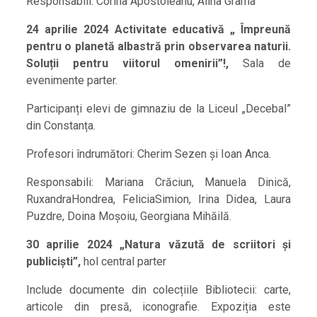
Responsabili: Corina Apostoleanu, Alina Grama
24 aprilie 2024 Activitate educativă „ Împreună
pentru o planetă albastră prin observarea naturii.
Soluții pentru viitorul omenirii”!,
Sala de
evenimente parter.
Participanți elevi de gimnaziu de la Liceul „Decebal”
din Constanța.
Profesori îndrumători: Cherim Sezen și Ioan Anca.
Responsabili: Mariana Crăciun, Manuela Dinică,
RuxandraHondrea, FeliciaSimion, Irina Didea, Laura
Puzdre, Doina Moșoiu, Georgiana Mihăilă.
30 aprilie 2024 „Natura văzută de scriitori și
publiciști”,
hol central parter
Include documente din colecțiile Bibliotecii: carte,
articole din presă, iconografie. Expoziția este