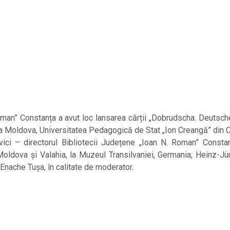
Roman” Constanța a avut loc lansarea cărții „Dobrudscha. Deut
a Moldova, Universitatea Pedagogică de Stat „Ion Creangă” din C
vici – directorul Bibliotecii Județene „Ioan N. Roman” Constanț
oldova și Valahia, la Muzeul Transilvaniei, Germania; Heinz-Jü
Enache Tușa, în calitate de moderator.