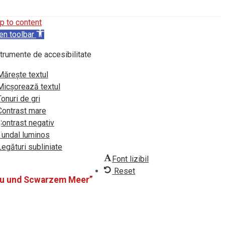
p to content
en toolbar
trumente de accesibilitate
Mărește textul
Micșorează textul
Tonuri de gri
Contrast mare
Contrast negativ
Fundal luminos
Legături subliniate
Font lizibil
Reset
au und Scwarzem Meer”