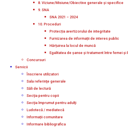
8. Viziune/Misiune/Obiective generale și specifice
9. SNA
SNA 2021 – 2024
10. Proceduri
Protecția avertizorului de integritate
Furnizarea de informații de interes public
Hărțuirea la locul de muncă
Egalitatea de șanse și tratament între femei și 
Concursuri
Servicii
Înscriere utilizatori
Sala referinţe generale
Săli de lectură
Secţia pentru copii
Secţia împrumut pentru adulţi
Ludotecă / mediatecă
Informații comunitare
Informare bibliografica