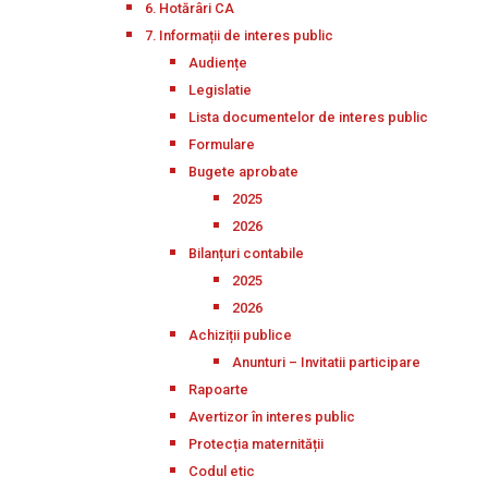
6. Hotărâri CA
7. Informații de interes public
Audiențe
Legislatie
Lista documentelor de interes public
Formulare
Bugete aprobate
2025
2026
Bilanțuri contabile
2025
2026
Achiziții publice
Anunturi – Invitatii participare
Rapoarte
Avertizor în interes public
Protecția maternității
Codul etic