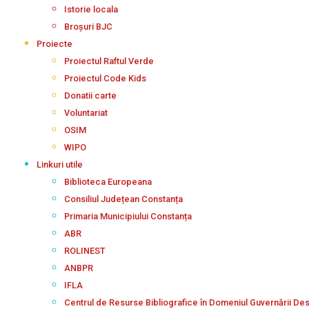
Istorie locala
Broșuri BJC
Proiecte
Proiectul Raftul Verde
Proiectul Code Kids
Donatii carte
Voluntariat
OSIM
WIPO
Linkuri utile
Biblioteca Europeana
Consiliul Județean Constanța
Primaria Municipiului Constanța
ABR
ROLINEST
ANBPR
IFLA
Centrul de Resurse Bibliografice în Domeniul Guvernării De