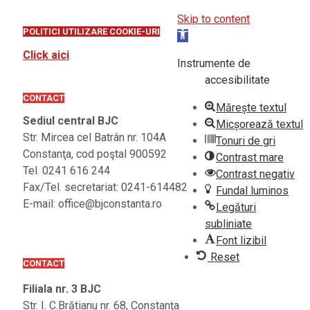
Skip to content
POLITICI UTILIZARE COOKIE-URI
Open
toolbar
Click aici
Instrumente de
accesibilitate
CONTACT
Mărește textul
Sediul central BJC
Micșorează textul
Str. Mircea cel Batrân nr. 104A
Tonuri de gri
Constanţa, cod poştal 900592
Contrast mare
Tel. 0241 616 244
Contrast negativ
Fax/Tel. secretariat: 0241-614482
Fundal luminos
E-mail: office@bjconstanta.ro
Legături
subliniate
Font lizibil
Reset
CONTACT
Filiala nr. 3 BJC
Str. I. C.Brătianu nr. 68, Constanţa