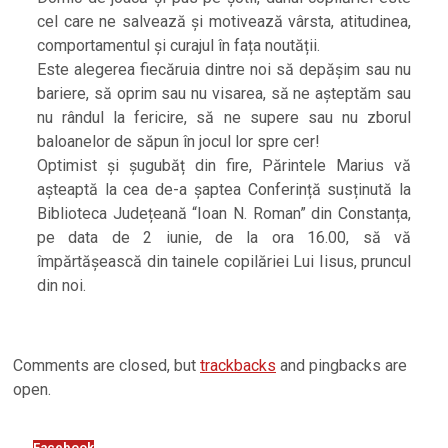
cel care ne salvează și motivează vârsta, atitudinea,
comportamentul și curajul în fața noutății.
Este alegerea fiecăruia dintre noi să depășim sau nu
bariere, să oprim sau nu visarea, să ne așteptăm sau
nu rândul la fericire, să ne supere sau nu zborul
baloanelor de săpun în jocul lor spre cer!
Optimist și șugubăț din fire, Părintele Marius vă
așteaptă la cea de-a șaptea Conferință susținută la
Biblioteca Județeană “Ioan N. Roman” din Constanța,
pe data de 2 iunie, de la ora 16.00, să vă
împărtășească din tainele copilăriei Lui Iisus, pruncul
din noi.
2025-
Comments are closed, but
trackbacks
and pingbacks are
05-
open.
26
Facebook