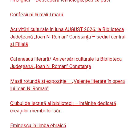
Confesiuni la malul mării
Activități culturale în luna AUGUST 2026, la Biblioteca
Județeană „Ioan N. Roman” Constanța – sediul central
și Filială
Cafeneaua literară/ Aniversări culturale la Biblioteca
Județeană „Ioan N. Roman” Constanța
Masă rotundă și expoziție – „Valențe literare în opera
lui Ioan N. Roman”
Clubul de lectură al bibliotecii – întâlnire dedicată
creațiilor membrilor săi
Eminescu în limba ebraică