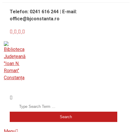
Skip
Telefon: 0241 616 244 | E-mail:
to
office@bjconstanta.ro
content
BIBLIOTECA JUDEȚEANĂ "IOAN N. ROMAN" CONSTANȚA
Search
Secondary
Menu