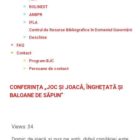
ROLINEST
ANBPR
IFLA
Centrul de Resurse Bibliografice în Domeniul Guvernării
Deschise
FAQ
Contact
Program BJC
Persoane de contact
CONFERINȚA „JOC ȘI JOACĂ, ÎNGHEȚATĂ ȘI
BALOANE DE SĂPUN”
Views: 34
Dornic de joacă și pus pe șotii, duhul copilăriei este