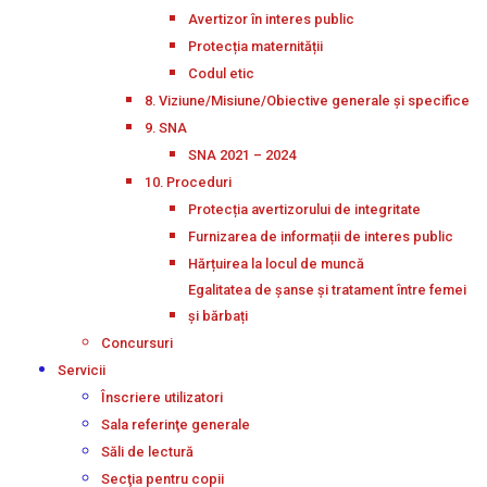
Avertizor în interes public
Protecția maternității
Codul etic
8. Viziune/Misiune/Obiective generale și specifice
9. SNA
SNA 2021 – 2024
10. Proceduri
Protecția avertizorului de integritate
Furnizarea de informații de interes public
Hărțuirea la locul de muncă
Egalitatea de șanse și tratament între femei
și bărbați
Concursuri
Servicii
Înscriere utilizatori
Sala referinţe generale
Săli de lectură
Secţia pentru copii