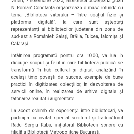
Vineri, 7 noiembrie 2025, Biblioteca Județeană „Ioan
N. Roman” Constanța organizează o masă rotundă cu
tema „Biblioteca viitorului – între spațiul fizic și
platforma digitală”, la care sunt așteptați
reprezentanți ai bibliotecilor județene din zona de
sud-est a României: Galați, Brăila, Tulcea, Ialomița și
Călărași.
Întâlnirea programată pentru ora 10.00, va lua în
discuție scopul și felul în care biblioteca publică se
transformă în hub cultural și digital, analizând în
același timp povești de succes, exemple de bune
practici în digitizarea colecțiilor, în dezvoltarea de
servicii online, în realizarea de arhive digitale și
tatonarea realității augmentate.
La acest schimb de experiență între bibliotecari, va
participa ca invitat special scriitorul și traducătorul
Radu Sergiu Ruba, inițiatorul Bibliotecii sonore ca
filială a Bibliotecii Metropolitane București.