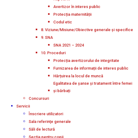
Avertizor în interes public
Protecția maternității
Codul etic
8. Viziune/Misiune/Obiective generale și specifice
9. SNA
SNA 2021 – 2024
10. Proceduri
Protecția avertizorului de integritate
Furnizarea de informații de interes public
Hărțuirea la locul de muncă
Egalitatea de șanse și tratament între femei
și bărbați
Concursuri
Servicii
Înscriere utilizatori
Sala referinţe generale
Săli de lectură
Secţia pentru copii