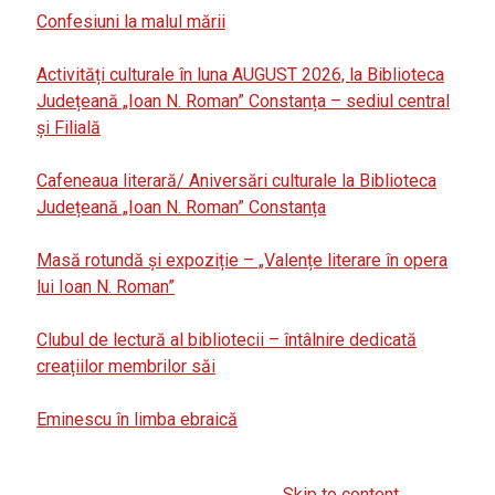
Confesiuni la malul mării
Activități culturale în luna AUGUST 2026, la Biblioteca
Județeană „Ioan N. Roman” Constanța – sediul central
și Filială
Cafeneaua literară/ Aniversări culturale la Biblioteca
Județeană „Ioan N. Roman” Constanța
Masă rotundă și expoziție – „Valențe literare în opera
lui Ioan N. Roman”
Clubul de lectură al bibliotecii – întâlnire dedicată
creațiilor membrilor săi
Eminescu în limba ebraică
Skip to content