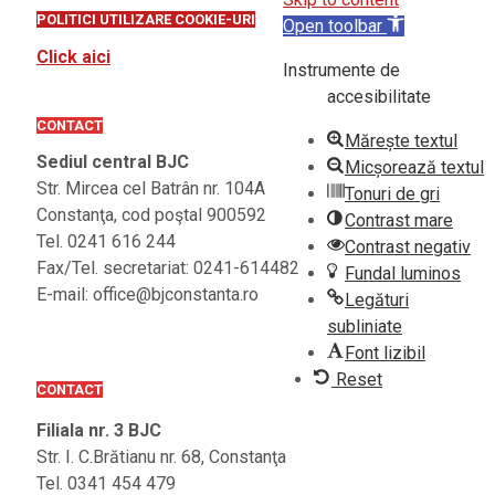
POLITICI UTILIZARE COOKIE-URI
Open toolbar
Click aici
Instrumente de
accesibilitate
CONTACT
Mărește textul
Sediul central BJC
Micșorează textul
Str. Mircea cel Batrân nr. 104A
Tonuri de gri
Constanţa, cod poştal 900592
Contrast mare
Tel. 0241 616 244
Contrast negativ
Fax/Tel. secretariat: 0241-614482
Fundal luminos
E-mail: office@bjconstanta.ro
Legături
subliniate
Font lizibil
Reset
CONTACT
Filiala nr. 3 BJC
Str. I. C.Brătianu nr. 68, Constanţa
Tel. 0341 454 479