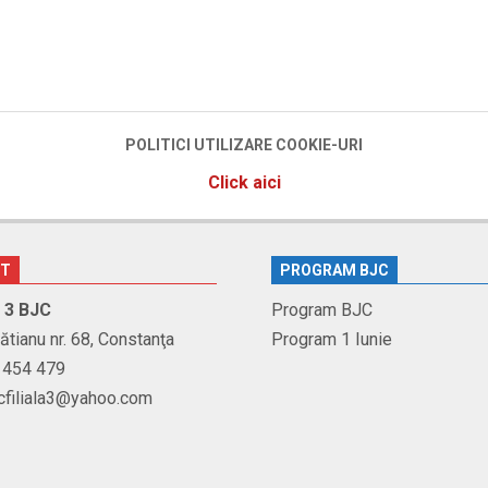
POLITICI UTILIZARE COOKIE-URI
Click aici
CT
PROGRAM BJC
r. 3 BJC
Program BJC
Brătianu nr. 68, Constanţa
Program 1 Iunie
1 454 479
jcfiliala3@yahoo.com