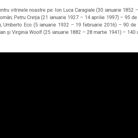
pentru vitrinele noastre pe: Ion Luca Caragiale (30 ianuarie 1852 
omân; Petru Creţia (21 ianuarie 1927 – 14 aprilie 1997) – 95 de 
mân; Umberto Eco (5 ianuarie 1932 – 19 februarie 2016) – 90 de 
talian și Virginia Woolf (25 ianuarie 1882 – 28 martie 1941) – 140