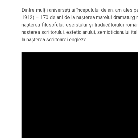
Dintre mulții aniversați ai începutului de an, am ales 
1912) – 170 de ani de la naşterea marelui dramaturg r
naşterea filosofului, eseistului şi traducătorului ro
naşterea scriitorului, esteticianului, semioticianului i
la naşterea scriitoarei engleze.