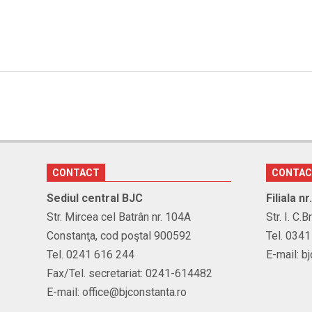
CONTACT
CONTA
Sediul central BJC
Filiala n
Str. Mircea cel Batrân nr. 104A
Str. I. C.
Constanţa, cod poştal 900592
Tel. 034
Tel. 0241 616 244
E-mail: b
Fax/Tel. secretariat: 0241-614482
E-mail: office@bjconstanta.ro