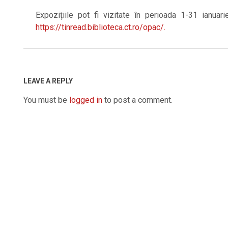
Expozițiile pot fi vizitate în perioada 1-31 ianuari
https://tinread.biblioteca.ct.ro/opac/.
2022-
01-
06
LEAVE A REPLY
You must be
logged in
to post a comment.