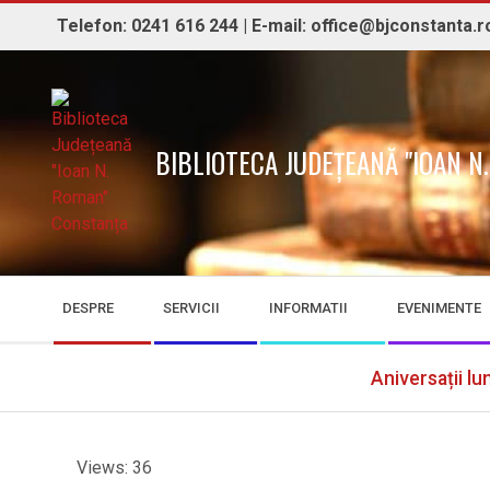
Skip
Telefon: 0241 616 244 | E-mail: office@bjconstanta.r
to
content
BIBLIOTECA JUDEȚEANĂ "IOAN 
Secondary
DESPRE
SERVICII
INFORMATII
EVENIMENTE
Navigation
Menu
Aniversații lu
Views: 36