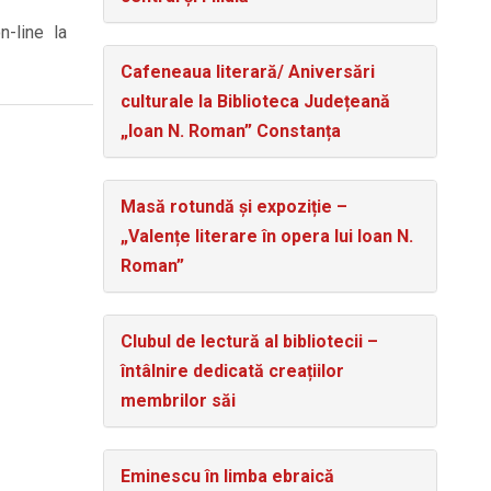
n-line la
Cafeneaua literară/ Aniversări
culturale la Biblioteca Județeană
„Ioan N. Roman” Constanța
Masă rotundă și expoziție –
„Valențe literare în opera lui Ioan N.
Roman”
Clubul de lectură al bibliotecii –
întâlnire dedicată creațiilor
membrilor săi
Eminescu în limba ebraică