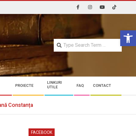
Open 
Searc
LINKURI
PROIECTE
FAQ
CONTACT
UTILE
țeană Constanța
FACEBOOK