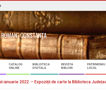
o
N. ROMAN" CONSTANȚA
CATALOG
BIBLIOTECA
REVISTA
PATRIMONIU
ONLINE
DIGITALA
BIBLION
LOCAL
nii ianuarie 2022 – Expoziții de carte la Biblioteca Jude