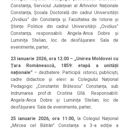
Constanța, Serviciul Județean al Arhivelor Naționale
Constanța, Școala Doctorală din cadrul Universității
„Ovidius” din Constanța și Facultatea de Istorie și
Științe Politice din cadrul Universității „Ovidius”
Constanța; responsabili: Angela-Anca Dobre și
Luminița Stelian; loc de desfășurare: Sala de
evenimente, parter;
23 ianuarie 2026, ora 12.00 – „Unirea Moldovei cu
Țara Românească, 1859: etapă a unității
naționale”
– dezbatere. Participă: istorici, publiciști,
cadre didactice și elevi ai Colegiului Național
Pedagogic „Constantin Brătescu” Constanța, sub
îndrumarea prof.dr. Cristina Gîlă. Responsabili:
Angela-Anca Dobre și Luminița Stelian; loc de
desfășurare: Sala de evenimente, parter;
25 ianuarie 2026, ora 11.00,
la Colegiul Național
„Mircea cel Bătrân” Constanța: a 3-a ediție a