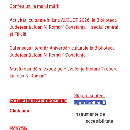
Confesiuni la malul mării
Activități culturale în luna AUGUST 2026, la Biblioteca
Județeană „Ioan N. Roman” Constanța – sediul central
și Filială
Cafeneaua literară/ Aniversări culturale la Biblioteca
Județeană „Ioan N. Roman” Constanța
Masă rotundă și expoziție – „Valențe literare în opera
lui Ioan N. Roman”
Skip to content
POLITICI UTILIZARE COOKIE-URI
Open toolbar
Click aici
Instrumente de
accesibilitate
CONTACT