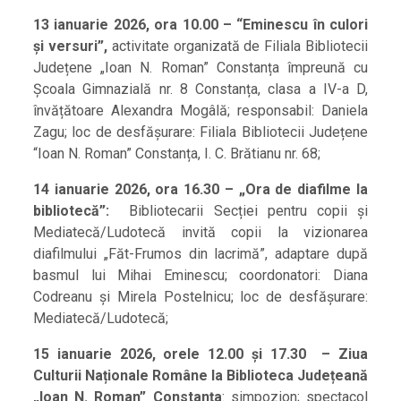
13 ianuarie 2026, ora 10.00 – “Eminescu în culori
și versuri”,
activitate organizată de Filiala Bibliotecii
Județene „Ioan N. Roman” Constanța împreună cu
Școala Gimnazială nr. 8 Constanța, clasa a IV-a D,
învățătoare Alexandra Mogâlă; responsabil: Daniela
Zagu; loc de desfășurare: Filiala Bibliotecii Județene
“Ioan N. Roman” Constanța, I. C. Brătianu nr. 68;
14 ianuarie 2026, ora 16.30 – „Ora de diafilme la
bibliotecă”:
Bibliotecarii Secției pentru copii și
Mediatecă/Ludotecă invită copii la vizionarea
diafilmului „Făt-Frumos din lacrimă”, adaptare după
basmul lui Mihai Eminescu; coordonatori: Diana
Codreanu și Mirela Postelnicu; loc de desfășurare:
Mediatecă/Ludotecă;
15 ianuarie 2026, orele 12.00 și 17.30 – Ziua
Culturii Naționale Române la
Biblioteca Județeană
„Ioan N. Roman” Constanța
: simpozion; spectacol