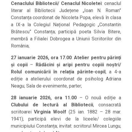
Cenaclului Bibliotecii/ Cenaclul Nicoletei
: cenaclul
literar al Bibliotecii Județene „Ioan N. Roman”
Constanța coordonat de Nicoleta Popa, elevă în clasa
a IX-a la Colegiul Național Pedagogic „Constantin
Brătescu” Constanța; participă poeta Silvia Bitere,
membră a Filialei Dobrogea a Uniunii Scriitorilor din
România;
27 ianuarie 2026, ora 17.00
:
Atelier pentru părinți
și copii
–
Rădăcini și aripi pentru copiii noștri/
Rolul comunicării în relația părinte-copil
, a 4-a
ediție a atelierului coordonat de psiholog Adriana
Neagu; Sala de evenimente, parter;
28 ianuarie 2026, ora 11.00
– O nouă ediție a
Clubului de lectură al Bibliotecii
, consacrată
scriitoarei
Virginia Woolf
(25 ian. 1882 – 28 mar.
1941); participă elevi de la liceele/ colegiile
municipiului Constanța; invitat: scriitorul Mircea Lungu;