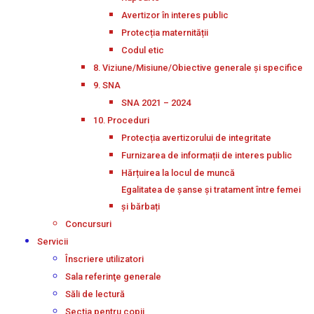
Avertizor în interes public
Protecția maternității
Codul etic
8. Viziune/Misiune/Obiective generale și specifice
9. SNA
SNA 2021 – 2024
10. Proceduri
Protecția avertizorului de integritate
Furnizarea de informații de interes public
Hărțuirea la locul de muncă
Egalitatea de șanse și tratament între femei
și bărbați
Concursuri
Servicii
Înscriere utilizatori
Sala referinţe generale
Săli de lectură
Secţia pentru copii