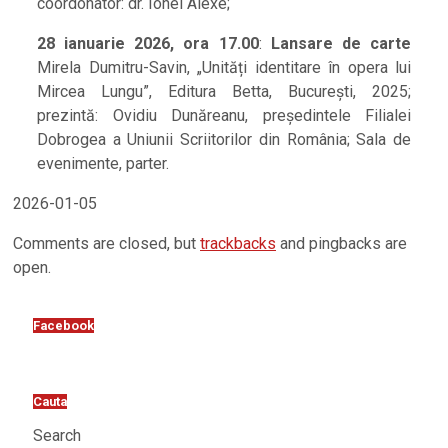
coordonator: dr. Ionel Alexe;
28 ianuarie 2026, ora 17.00
:
Lansare de carte
Mirela Dumitru-Savin, „Unități identitare în opera lui
Mircea Lungu”, Editura Betta, București, 2025;
prezintă: Ovidiu Dunăreanu, președintele Filialei
Dobrogea a Uniunii Scriitorilor din România; Sala de
evenimente, parter.
2026-01-05
Comments are closed, but
trackbacks
and pingbacks are
open.
Facebook
Cauta
Search