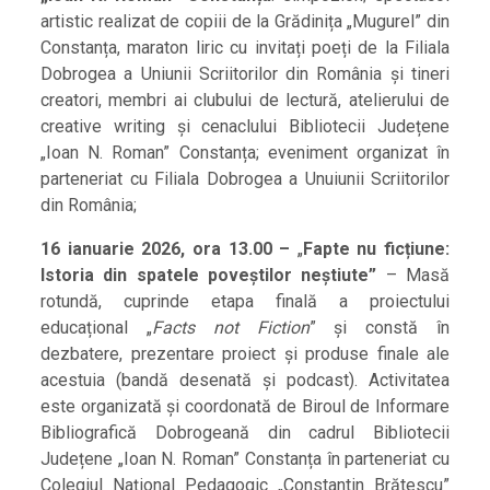
artistic realizat de copiii de la Grădinița „Mugurel” din
Constanța, maraton liric cu invitați poeți de la Filiala
Dobrogea a Uniunii Scriitorilor din România și tineri
creatori, membri ai clubului de lectură, atelierului de
creative writing și cenaclului Bibliotecii Județene
„Ioan N. Roman” Constanța; eveniment organizat în
parteneriat cu Filiala Dobrogea a Unuiunii Scriitorilor
din România;
16 ianuarie 2026, ora 13.00 –
„
Fapte nu ficțiune:
Istoria din spatele poveștilor neștiute”
– Masă
rotundă, cuprinde etapa finală a proiectului
educațional „
Facts not Fiction
” și constă în
dezbatere, prezentare proiect și produse finale ale
acestuia (bandă desenată și podcast). Activitatea
este organizată și coordonată de Biroul de Informare
Bibliografică Dobrogeană din cadrul Bibliotecii
Județene „Ioan N. Roman” Constanța în parteneriat cu
Colegiul Național Pedagogic „Constantin Brătescu”