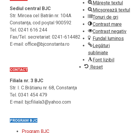
Mărește textul
Sediul central BJC
Micșorează textul
Str. Mircea cel Batrân nr. 104A
Tonuri de gri
Constanţa, cod poştal 900592
Contrast mare
Tel. 0241 616 244
Contrast negativ
Fax/Tel. secretariat: 0241-614482
Fundal luminos
E-mail: office@bjconstanta.ro
Legături
subliniate
Font lizibil
Reset
CONTACT
Filiala nr. 3 BJC
Str. I. C.Brătianu nr. 68, Constanţa
Tel. 0341 454 479
E-mail: bjcfiliala3@yahoo.com
PROGRAM BJC
Program BJC