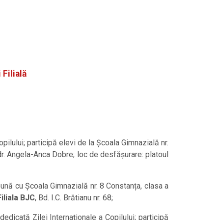
Filială
opilului; participă elevi de la Școala Gimnazială nr.
 dr. Angela-Anca Dobre; loc de desfășurare: platoul
eună cu Școala Gimnazială nr. 8 Constanța, clasa a
Filiala BJC
, Bd. I.C. Brătianu nr. 68;
dedicată Zilei Internaționale a Copilului; participă