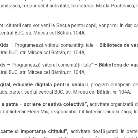
umitrașcu; responsabil activitate, bibliotecar Mirela Postelnicu; 
ți cititorii care vor veni la Secția pentru copii, vor primi, în dar, 
central BJC, str. Mircea cel Bătrân, 104A;
Kids
– Programează viitorul comunității tale –
Biblioteca de va
tral BJC, str. Mircea cel Bătrân, nr. 104A;
ids
– Programează viitorul comunității tale” –
Biblioteca de va
tral BJC, str. Mircea cel Bătrân, nr. 104A;
gital
,
educație digitală pentru seniori
, program european de
ds, parter, sediul central BJC, str. Mircea cel Bătrân, nr. 104A;
i a patra – scriere creativă colectivă”,
activitate organizată 
i bibliotecar Elena Miu; responsabil: bibliotecar Daniela Zagu; 
arte și importanța cititului”,
activitate desfășurată în part