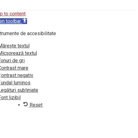
p to content
en toolbar
trumente de accesibilitate
Mărește textul
Micșorează textul
Tonuri de gri
Contrast mare
Contrast negativ
Fundal luminos
Legături subliniate
Font lizibil
Reset