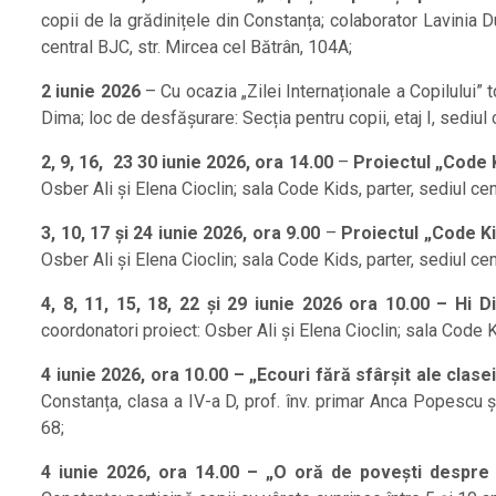
copii de la grădinițele din Constanța; colaborator Lavinia D
central BJC, str. Mircea cel Bătrân, 104A;
2 iunie 2026
– Cu ocazia „Zilei Internaționale a Copilului” to
Dima; loc de desfășurare: Secția pentru copii, etaj I, sediul 
2, 9, 16, 23 30 iunie 2026, ora 14.00
–
Proiectul „Code 
Osber Ali și Elena Cioclin; sala Code Kids, parter, sediul cen
3, 10, 17 și 24 iunie 2026, ora 9.00
–
Proiectul „Code K
Osber Ali și Elena Cioclin; sala Code Kids, parter, sediul cen
4, 8, 11, 15, 18, 22 și 29 iunie 2026 ora 10.00 – Hi Di
coordonatori proiect: Osber Ali și Elena Cioclin; sala Code Ki
4 iunie 2026
, ora 10.00 – „Ecouri fără sfârșit ale clase
Constanța, clasa a IV-a D, prof. înv. primar Anca Popescu ș
68;
4 iunie 2026
, ora 14.00 – „O oră de povești despre c