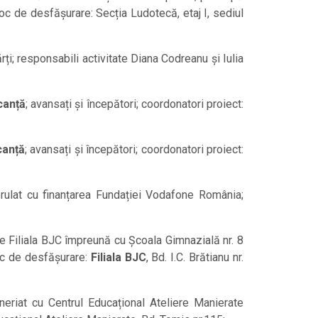
loc de desfășurare: Secția Ludotecă, etaj I, sediul
cărți; responsabili activitate Diana Codreanu și Iulia
canță
; avansați și începători; coordonatori proiect:
canță
; avansați și începători; coordonatori proiect:
rulat cu finanțarea Fundației Vodafone România;
de Filiala BJC împreună cu Școala Gimnazială nr. 8
loc de desfășurare:
Filiala BJC
, Bd. I.C. Brătianu nr.
eneriat cu Centrul Educațional Ateliere Manierate