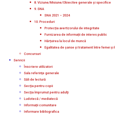
8. Viziune/Misiune/Obiective generale și specifice
9. SNA
SNA 2021 – 2024
10. Proceduri
Protecția avertizorului de integritate
Furnizarea de informații de interes public
Hărțuirea la locul de muncă
Egalitatea de șanse și tratament între femei și 
Concursuri
Servicii
Înscriere utilizatori
Sala referinţe generale
Săli de lectură
Secţia pentru copii
Secţia împrumut pentru adulţi
Ludotecă / mediatecă
Informații comunitare
Informare bibliografica