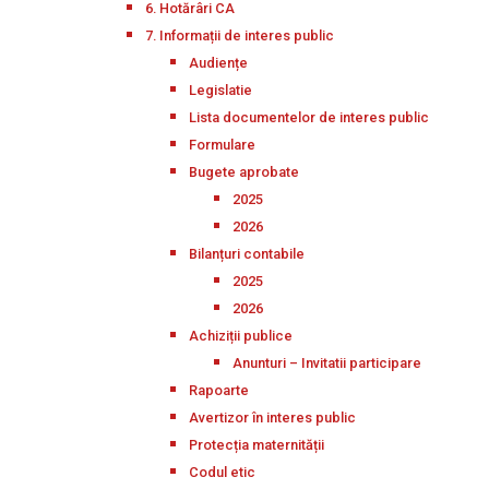
6. Hotărâri CA
7. Informații de interes public
Audiențe
Legislatie
Lista documentelor de interes public
Formulare
Bugete aprobate
2025
2026
Bilanțuri contabile
2025
2026
Achiziții publice
Anunturi – Invitatii participare
Rapoarte
Avertizor în interes public
Protecția maternității
Codul etic