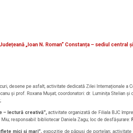
a Județeană „Ioan N. Roman” Constanța – sediul central și 
ocuri, desene pe asfalt, activitate dedicată Zilei Internaționale a C
canu și prof. Roxana Mușat; coordonatori: dr. Luminița Stelian și
;
e – lectură creativă”,
activitate organizată de Filiala BJC împr
na Miu; responsabil: bibliotecar Daniela Zagu; loc de desfășurare:
flete mici și mari”,
expoziție de păpuși de porțelan; activitate 