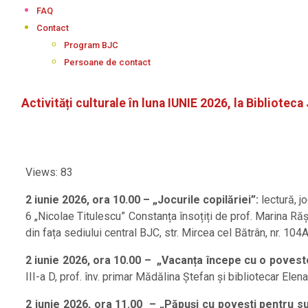
FAQ
Contact
Program BJC
Persoane de contact
Activități culturale în luna IUNIE 2026, la Bibliotec
Views: 83
2 iunie 2026
, ora 10.00 – „Jocurile copilăriei”:
lectură, j
6 „Nicolae Titulescu” Constanța însoțiți de prof. Marina Răș
din fața sediului central BJC, str. Mircea cel Bătrân, nr. 104A
2 iunie 2026
, ora 10.00 – „Vacanța începe cu o povest
III-a D, prof. înv. primar Mădălina Ștefan și bibliotecar Ele
2 iunie 2026
, ora 11.00 – „Păpuși cu povești pentru su