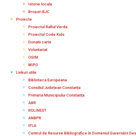
Istorie locala
Broșuri BJC
Proiecte
Proiectul Raftul Verde
Proiectul Code Kids
Donatii carte
Voluntariat
OSIM
WIPO
Linkuri utile
Biblioteca Europeana
Consiliul Județean Constanța
Primaria Municipiului Constanța
ABR
ROLINEST
ANBPR
IFLA
Centrul de Resurse Bibliografice în Domeniul Guvernării De