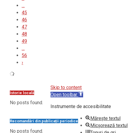
…
45
46
47
48
49
…
56
›
Skip to content
Istorie locală
Open toolbar
No posts found.
Instrumente de accesibilitate
Mărește textul
Recomandări din publicații periodice
Micșorează textul
No posts found.
Tonuri de gri