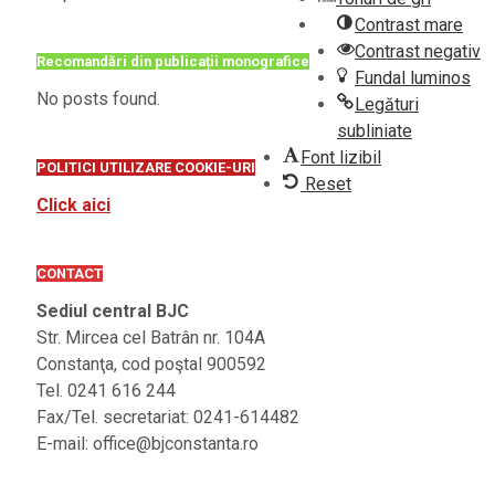
Contrast mare
Contrast negativ
Recomandări din publicații monografice
Fundal luminos
No posts found.
Legături
subliniate
Font lizibil
POLITICI UTILIZARE COOKIE-URI
Reset
Click aici
CONTACT
Sediul central BJC
Str. Mircea cel Batrân nr. 104A
Constanţa, cod poştal 900592
Tel. 0241 616 244
Fax/Tel. secretariat: 0241-614482
E-mail: office@bjconstanta.ro