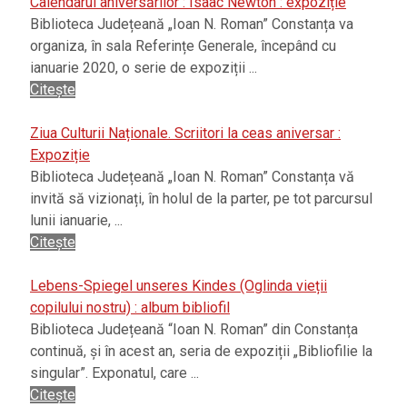
Calendarul aniversărilor : Isaac Newton : expoziție
Biblioteca Județeană „Ioan N. Roman” Constanța va
organiza, în sala Referințe Generale, începând cu
ianuarie 2020, o serie de expoziții ...
Citește
Ziua Culturii Naționale. Scriitori la ceas aniversar :
Expoziție
Biblioteca Județeană „Ioan N. Roman” Constanța vă
invită să vizionați, în holul de la parter, pe tot parcursul
lunii ianuarie, ...
Citește
Lebens-Spiegel unseres Kindes (Oglinda vieții
copilului nostru) : album bibliofil
Biblioteca Județeană “Ioan N. Roman” din Constanța
continuă, și în acest an, seria de expoziții „Bibliofilie la
singular”. Exponatul, care ...
Citește