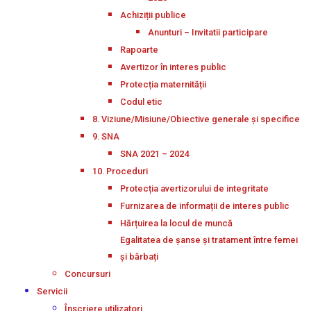
Achiziții publice
Anunturi – Invitatii participare
Rapoarte
Avertizor în interes public
Protecția maternității
Codul etic
8. Viziune/Misiune/Obiective generale și specifice
9. SNA
SNA 2021 – 2024
10. Proceduri
Protecția avertizorului de integritate
Furnizarea de informații de interes public
Hărțuirea la locul de muncă
Egalitatea de șanse și tratament între femei
și bărbați
Concursuri
Servicii
Înscriere utilizatori