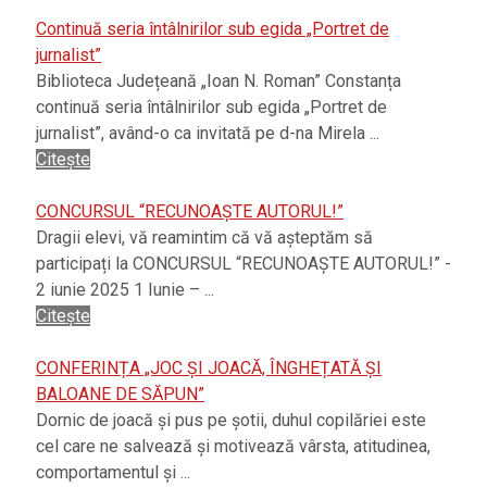
Continuă seria întâlnirilor sub egida „Portret de
jurnalist”
Biblioteca Județeană „Ioan N. Roman” Constanța
continuă seria întâlnirilor sub egida „Portret de
jurnalist”, având-o ca invitată pe d-na Mirela ...
Citește
CONCURSUL “RECUNOAȘTE AUTORUL!”
Dragii elevi, vă reamintim că vă așteptăm să
participați la CONCURSUL “RECUNOAȘTE AUTORUL!” -
2 iunie 2025 1 Iunie – ...
Citește
CONFERINȚA „JOC ȘI JOACĂ, ÎNGHEȚATĂ ȘI
BALOANE DE SĂPUN”
Dornic de joacă și pus pe șotii, duhul copilăriei este
cel care ne salvează și motivează vârsta, atitudinea,
comportamentul și ...