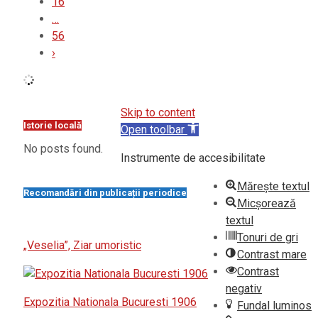
16
…
56
›
Skip to content
Istorie locală
Open toolbar
No posts found.
Instrumente de accesibilitate
Mărește textul
Recomandări din publicații periodice
Micșorează
textul
Tonuri de gri
„Veselia”, Ziar umoristic
Contrast mare
Contrast
negativ
Expozitia Nationala Bucuresti 1906
Fundal luminos