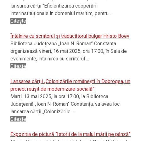
lansarea cărții "Eficientizarea cooperării
interinstituționale în domeniul maritim, pentru ...
Citește
Întâlnire cu scriitorul și traducătorul bulgar Hristo Boev
Biblioteca Județeană „Ioan N. Roman” Constanța
organizează vineri, 16 mai 2025, ora 17:00, în Sala de
evenimente, întâlnirea cu scriitorul ...
Citește
Lansarea cărții „Colonizările românești în Dobrogea, un
proiect reușit de modernizare socială”
Marți, 13 mai 2025, la ora 17:00, la Biblioteca
Județeană „Ioan N. Roman” Constanța, va avea loc
lansarea cărții „Colonizările ...
Citește
Expoziția de pictură “Istorii de la malul mării pe pânză”