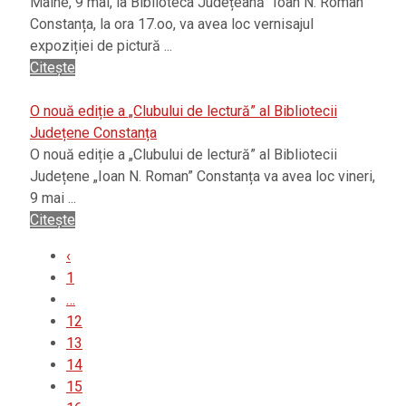
Maine, 9 mai, la Biblioteca Județeană "Ioan N. Roman"
Constanța, la ora 17.oo, va avea loc vernisajul
expoziției de pictură ...
Citește
O nouă ediție a „Clubului de lectură” al Bibliotecii
Județene Constanța
O nouă ediție a „Clubului de lectură” al Bibliotecii
Județene „Ioan N. Roman” Constanța va avea loc vineri,
9 mai ...
Citește
‹
1
…
12
13
14
15