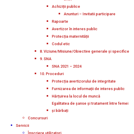
Achiziții publice
Anunturi – Invitatii participare
Rapoarte
Avertizor în interes public
Protecția maternității
Codul etic
8. Viziune/Misiune/Obiective generale și specifice
9. SNA
SNA 2021 – 2024
10. Proceduri
Protecția avertizorului de integritate
Furnizarea de informații de interes public
Hărțuirea la locul de muncă
Egalitatea de șanse și tratament între femei
și bărbați
Concursuri
Servicii
Înscriere utilizatori