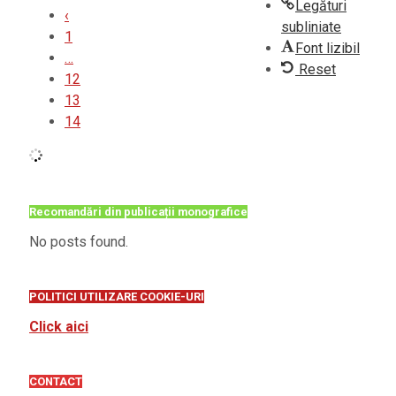
Legături
‹
subliniate
1
Font lizibil
…
Reset
12
13
14
Recomandări din publicații monografice
No posts found.
POLITICI UTILIZARE COOKIE-URI
Click aici
CONTACT